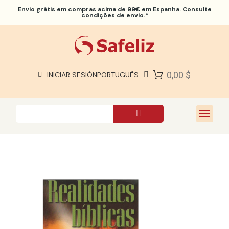
Envio grátis
em compras acima de 99€ em Espanha. Consulte
condições de envio.*
BÍBLIAS SAFELIZ
BÍBLIAS
LIVROS
0,00 $
INICIAR SESIÓN
PORTUGUÊS
PRESENTES
JOGOS
SOBRE NÓS