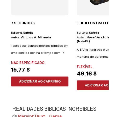
7 SEGUNDOS
THE ILLUSTRATED BIB
Editora:
Safeliz
Editora:
Safeliz
Autor:
Vinicius A. Miranda
Autor:
Nova Versão Inter
(nvi-Pt)
Teste seus conhecimentos bíblicos em
A Bíblia ilustrada é uma ó
uma corrida contra o tempo com "7
maneira de aproximar cria
Segundos: O...
NÃO ESPECIFICADO
adultos de um...
FLEXÍVEL
15,77 $
49,16 $
ADICIONAR AO CARRINHO
ADICIONAR AO CAR
REALIDADES BIBLICAS INCREIBLES
Marvint Hunt
Gema
de
,