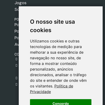
Jogos
Sobre nós
POLÍTICAS
O nosso site usa
O nosso site usa
Política de Envios
cookies
cookies
Política de Cookies
Política de Privacidade
Utilizamos cookies e outras
Utilizamos cookies e outras
Aviso Legal
tecnologias de medição para
tecnologias de medição para
melhorar a sua experiência de
melhorar a sua experiência de
CONTACTO
navegação no nosso site, de
navegação no nosso site, de
gestion@safeliz.com
forma a mostrar conteúdo
forma a mostrar conteúdo
C. del Pradillo, 6, 28770 Colmenar Viejo,
personalizado, anúncios
personalizado, anúncios
Madrid
direcionados, analisar o tráfego
direcionados, analisar o tráfego
+34 918 459 877
do site e entender de onde vêm
do site e entender de onde vêm
Segunda a Sexta
os visitantes.
os visitantes.
Política de
Política de
09:00 - 13:00
Privacidade
Privacidade
Concordo
Concordo