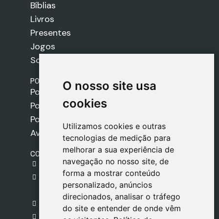
Bíblias
Livros
Presentes
Jogos
Sobre nós
POLÍTICAS
O nosso site usa
O nosso site usa
Política de Envios
cookies
cookies
Política de Cookies
Política de Privacidade
Utilizamos cookies e outras
Utilizamos cookies e outras
Aviso Legal
tecnologias de medição para
tecnologias de medição para
melhorar a sua experiência de
melhorar a sua experiência de
CONTACTO
navegação no nosso site, de
navegação no nosso site, de
gestion@safeliz.com
forma a mostrar conteúdo
forma a mostrar conteúdo
C. del Pradillo, 6, 28770 Colmenar Viejo,
personalizado, anúncios
personalizado, anúncios
Madrid
direcionados, analisar o tráfego
direcionados, analisar o tráfego
+34 918 459 877
do site e entender de onde vêm
do site e entender de onde vêm
Segunda a Sexta