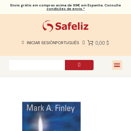
Envio grátis
em compras acima de 99€ em Espanha. Consulte
condições de envio.*
BÍBLIAS SAFELIZ
BÍBLIAS
LIVROS
0,00 $
INICIAR SESIÓN
PORTUGUÊS
PRESENTES
JOGOS
SOBRE NÓS