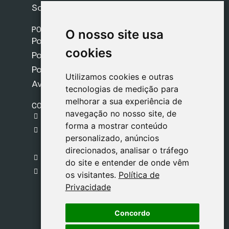
Sobre nós
POLÍTICAS
O nosso site usa
O nosso site usa
Política de Envios
cookies
cookies
Política de Cookies
Política de Privacidade
Utilizamos cookies e outras
Utilizamos cookies e outras
Aviso Legal
tecnologias de medição para
tecnologias de medição para
melhorar a sua experiência de
melhorar a sua experiência de
CONTACTO
navegação no nosso site, de
navegação no nosso site, de
gestion@safeliz.com
forma a mostrar conteúdo
forma a mostrar conteúdo
C. del Pradillo, 6, 28770 Colmenar Viejo,
personalizado, anúncios
personalizado, anúncios
Madrid
direcionados, analisar o tráfego
direcionados, analisar o tráfego
+34 918 459 877
do site e entender de onde vêm
do site e entender de onde vêm
Segunda a Sexta
os visitantes.
os visitantes.
Política de
Política de
09:00 - 13:00
Privacidade
Privacidade
Concordo
Concordo