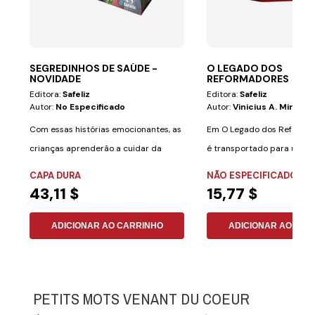
SEGREDINHOS DE SAÚDE -
O LEGADO DOS
NOVIDADE
REFORMADORES
Editora:
Safeliz
Editora:
Safeliz
Autor:
No Especificado
Autor:
Vinicius A. Miranda
Com essas histórias emocionantes, as
Em O Legado dos Reformad
crianças aprenderão a cuidar da
é transportado para um p
saúde de uma...
grandes...
CAPA DURA
NÃO ESPECIFICADO
43,11 $
15,77 $
ADICIONAR AO CARRINHO
ADICIONAR AO CAR
PETITS MOTS VENANT DU COEUR