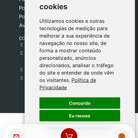
cookies
cookies
Política de Cookies
Política de Privacidade
Utilizamos cookies e outras
Utilizamos cookies e outras
Aviso Legal
tecnologias de medição para
tecnologias de medição para
melhorar a sua experiência de
melhorar a sua experiência de
CONTACTO
navegação no nosso site, de
navegação no nosso site, de
gestion@safeliz.com
forma a mostrar conteúdo
forma a mostrar conteúdo
C. del Pradillo, 6, 28770 Colmenar Viejo,
personalizado, anúncios
personalizado, anúncios
Madrid
direcionados, analisar o tráfego
direcionados, analisar o tráfego
+34 918 459 877
do site e entender de onde vêm
do site e entender de onde vêm
Segunda a Sexta
os visitantes.
os visitantes.
Política de
Política de
09:00 - 13:00
Privacidade
Privacidade
Concordo
Concordo
Eu recuso
Eu recuso
Alterar as minhas preferências
Alterar as minhas preferências