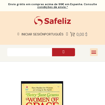
Envio grátis
em compras acima de 99€ em Espanha. Consulte
condições de envio.*
BÍBLIAS SAFELIZ
BÍBLIAS
LIVROS
0,00 $
INICIAR SESIÓN
PORTUGUÊS
PRESENTES
JOGOS
SOBRE NÓS