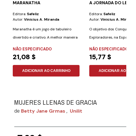
MARANATHA
A JORNADA DO LENÇ
Editora:
Safeliz
Editora:
Safeliz
Autor:
Vinicius A. Miranda
Autor:
Vinicius A. Miranda
Maranatha é um jogo de tabuleiro
O objetivo dos Conquistad
divertido e criativo. A melhor maneira
Exploradores, na Espanha) 
de...
mensagem...
NÃO ESPECIFICADO
NÃO ESPECIFICADO
21,08 $
15,77 $
ADICIONAR AO CARRINHO
ADICIONAR AO CAR
MUJERES LLENAS DE GRACIA
Betty Jane Grmas
Unilit
de
,