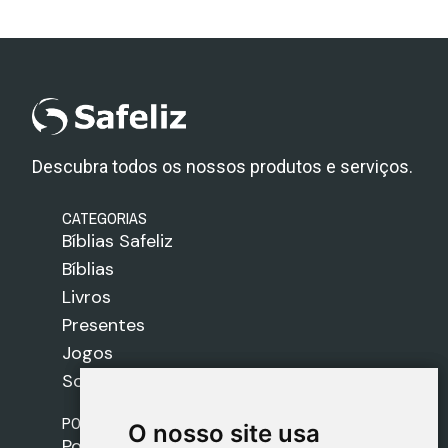
Descubra todos os nossos produtos e serviços.
CATEGORIAS
Bíblias Safeliz
Bíblias
Livros
Presentes
Jogos
Sobre nós
POLÍTICAS
O nosso site usa
O nosso site usa
Política de Envios