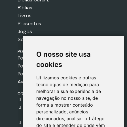
Bíblias
Livros
Presentes
Jogos
Sobre nós
POLÍTICAS
O nosso site usa
O nosso site usa
Política de Envios
cookies
cookies
Política de Cookies
Política de Privacidade
Utilizamos cookies e outras
Utilizamos cookies e outras
Aviso Legal
tecnologias de medição para
tecnologias de medição para
melhorar a sua experiência de
melhorar a sua experiência de
CONTACTO
navegação no nosso site, de
navegação no nosso site, de
gestion@safeliz.com
forma a mostrar conteúdo
forma a mostrar conteúdo
C. del Pradillo, 6, 28770 Colmenar Viejo,
personalizado, anúncios
personalizado, anúncios
Madrid
direcionados, analisar o tráfego
direcionados, analisar o tráfego
+34 918 459 877
do site e entender de onde vêm
do site e entender de onde vêm