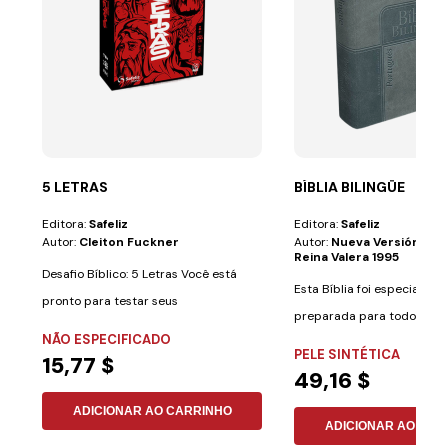
5 LETRAS
BÍBLIA BILINGÜE
Editora:
Safeliz
Editora:
Safeliz
Autor:
Cleiton Fuckner
Autor:
Nueva Versión Int
Reina Valera 1995
Desafio Bíblico: 5 Letras Você está
Esta Bíblia foi especialme
pronto para testar seus
preparada para todos aqu
conhecimentos...
NÃO ESPECIFICADO
desejam aprender...
PELE SINTÉTICA
15,77 $
49,16 $
ADICIONAR AO CARRINHO
ADICIONAR AO CAR