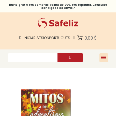
Envio grátis
em compras acima de 99€ em Espanha. Consulte
condições de envio.*
BÍBLIAS SAFELIZ
BÍBLIAS
LIVROS
0,00 $
INICIAR SESIÓN
PORTUGUÊS
PRESENTES
JOGOS
SOBRE NÓS