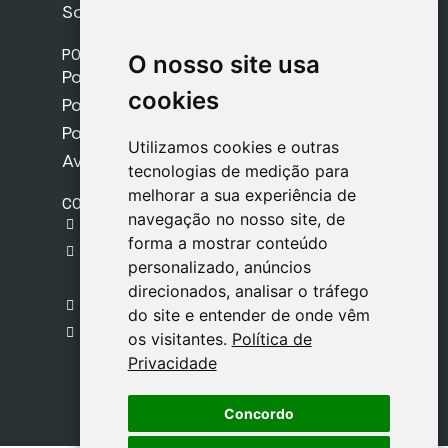
Sobre nós
POLÍTICAS
O nosso site usa
O nosso site usa
Política de Envios
cookies
cookies
Política de Cookies
Política de Privacidade
Utilizamos cookies e outras
Utilizamos cookies e outras
Aviso Legal
tecnologias de medição para
tecnologias de medição para
melhorar a sua experiência de
melhorar a sua experiência de
CONTACTO
navegação no nosso site, de
navegação no nosso site, de
gestion@safeliz.com
forma a mostrar conteúdo
forma a mostrar conteúdo
C. del Pradillo, 6, 28770 Colmenar Viejo,
personalizado, anúncios
personalizado, anúncios
Madrid
direcionados, analisar o tráfego
direcionados, analisar o tráfego
+34 918 459 877
do site e entender de onde vêm
do site e entender de onde vêm
Segunda a Sexta
os visitantes.
os visitantes.
Política de
Política de
09:00 - 13:00
Privacidade
Privacidade
Concordo
Concordo