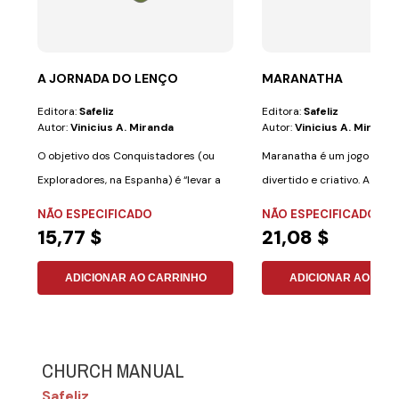
A JORNADA DO LENÇO
MARANATHA
Editora:
Safeliz
Editora:
Safeliz
Autor:
Vinicius A. Miranda
Autor:
Vinicius A. Miranda
O objetivo dos Conquistadores (ou
Maranatha é um jogo de ta
Exploradores, na Espanha) é “levar a
divertido e criativo. A mel
mensagem...
de...
NÃO ESPECIFICADO
NÃO ESPECIFICADO
15,77 $
21,08 $
ADICIONAR AO CARRINHO
ADICIONAR AO CAR
CHURCH MANUAL
Safeliz