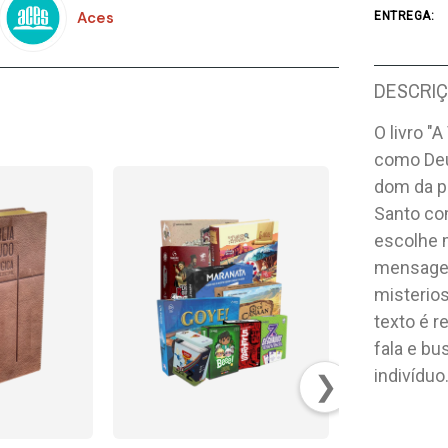
Aces
ENTREGA:
DESCRI
O livro "A
como Deu
dom da pr
Santo co
escolhe 
mensagem
misterios
texto é r
fala e b
indivíduo
❯