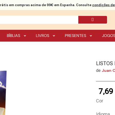
rátis
em compras acima de 99€ em Espanha. Consulte
condições de 
BÍBLIAS
LIVROS
PRESENTES
JOGO
LISTOS
Juan C
de
7,69
Cor
Idioma