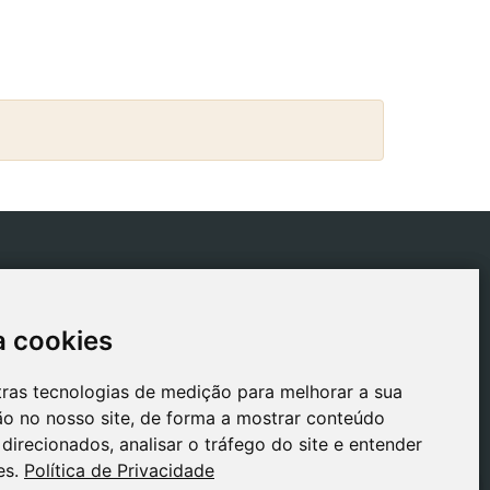
ICAS
CONTACTO
tica de Envios
gestion@safeliz.com
a cookies
a cookies
tica de Cookies
C. del Pradillo, 6, 28770
Colmenar Viejo,
tica de
tras tecnologias de medição para melhorar a sua
tras tecnologias de medição para melhorar a sua
Madrid
acidade
o no nosso site, de forma a mostrar conteúdo
o no nosso site, de forma a mostrar conteúdo
+34 918 459 877
o Legal
direcionados, analisar o tráfego do site e entender
direcionados, analisar o tráfego do site e entender
Segunda a Sexta
es.
es.
Política de Privacidade
Política de Privacidade