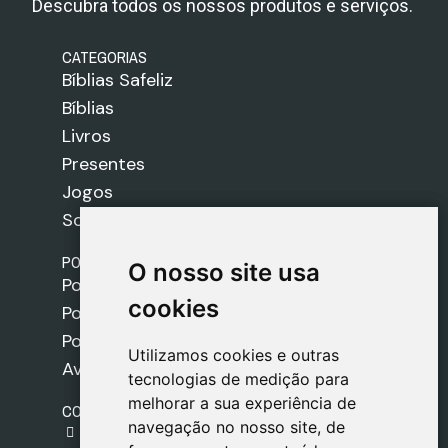
Descubra todos os nossos produtos e serviços.
CATEGORIAS
Bíblias Safeliz
Bíblias
Livros
Presentes
Jogos
Sobre nós
POLÍTICAS
O nosso site usa
O nosso site usa
Política de Envios
cookies
cookies
Política de Cookies
Política de Privacidade
Utilizamos cookies e outras
Utilizamos cookies e outras
Aviso Legal
tecnologias de medição para
tecnologias de medição para
melhorar a sua experiência de
melhorar a sua experiência de
CONTACTO
navegação no nosso site, de
navegação no nosso site, de
gestion@safeliz.com