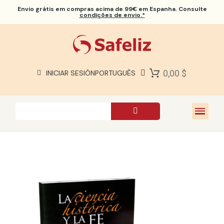
Envio grátis
em compras acima de 99€ em Espanha. Consulte
condições de envio.*
BÍBLIAS SAFELIZ
BÍBLIAS
LIVROS
0,00 $
INICIAR SESIÓN
PORTUGUÊS
PRESENTES
JOGOS
SOBRE NÓS