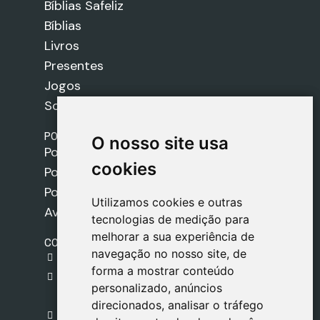
Bíblias Safeliz
Bíblias
Livros
Presentes
Jogos
Sobre nós
POLÍTICAS
O nosso site usa
O nosso site usa
Política de Envios
cookies
cookies
Política de Cookies
Política de Privacidade
Utilizamos cookies e outras
Utilizamos cookies e outras
Aviso Legal
tecnologias de medição para
tecnologias de medição para
melhorar a sua experiência de
melhorar a sua experiência de
CONTACTO
navegação no nosso site, de
navegação no nosso site, de
gestion@safeliz.com
forma a mostrar conteúdo
forma a mostrar conteúdo
C. del Pradillo, 6, 28770 Colmenar Viejo,
personalizado, anúncios
personalizado, anúncios
Madrid
direcionados, analisar o tráfego
direcionados, analisar o tráfego
+34 918 459 877