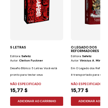
5 LETRAS
O LEGADO DOS
REFORMADORES
Editora:
Safeliz
Editora:
Safeliz
Autor:
Cleiton Fuckner
Autor:
Vinicius A. Miranda
Desafio Bíblico: 5 Letras Você está
Em O Legado dos Reformad
pronto para testar seus
é transportado para um p
conhecimentos...
grandes...
NÃO ESPECIFICADO
NÃO ESPECIFICADO
15,77 $
15,77 $
ADICIONAR AO CARRINHO
ADICIONAR AO CAR