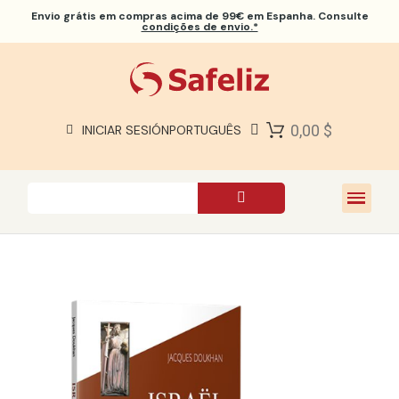
Envio grátis
em compras acima de 99€ em Espanha. Consulte
condições de envio.*
BÍBLIAS SAFELIZ
BÍBLIAS
LIVROS
0,00 $
INICIAR SESIÓN
PORTUGUÊS
PRESENTES
JOGOS
SOBRE NÓS