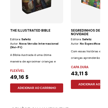
THE ILLUSTRATED BIBLE
SEGREDINHOS DE SAÚ
NOVIDADE
Editora:
Safeliz
Editora:
Safeliz
Autor:
Nova Versão Internacional
Autor:
No Especificado
(nvi-Pt)
Com essas histórias emoci
A Bíblia ilustrada é uma ótima
crianças aprenderão a cui
maneira de aproximar crianças e
saúde de uma...
CAPA DURA
adultos de um...
FLEXÍVEL
43,11 $
49,16 $
ADICIONAR AO CAR
ADICIONAR AO CARRINHO