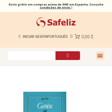
Envio grátis
em compras acima de 99€ em Espanha. Consulte
condições de envio.*
BÍBLIAS SAFELIZ
BÍBLIAS
LIVROS
0,00 $
INICIAR SESIÓN
PORTUGUÊS
PRESENTES
JOGOS
SOBRE NÓS