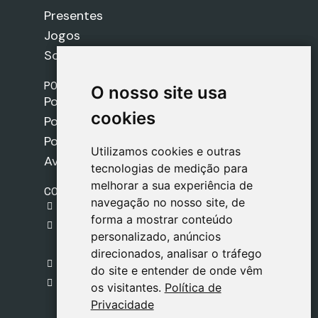
Presentes
Jogos
Sobre nós
POLÍTICAS
O nosso site usa
O nosso site usa
Política de Envios
cookies
cookies
Política de Cookies
Política de Privacidade
Utilizamos cookies e outras
Utilizamos cookies e outras
Aviso Legal
tecnologias de medição para
tecnologias de medição para
melhorar a sua experiência de
melhorar a sua experiência de
CONTACTO
navegação no nosso site, de
navegação no nosso site, de
gestion@safeliz.com
forma a mostrar conteúdo
forma a mostrar conteúdo
C. del Pradillo, 6, 28770 Colmenar Viejo,
personalizado, anúncios
personalizado, anúncios
Madrid
direcionados, analisar o tráfego
direcionados, analisar o tráfego
+34 918 459 877
do site e entender de onde vêm
do site e entender de onde vêm
Segunda a Sexta
os visitantes.
os visitantes.
Política de
Política de
09:00 - 13:00
Privacidade
Privacidade