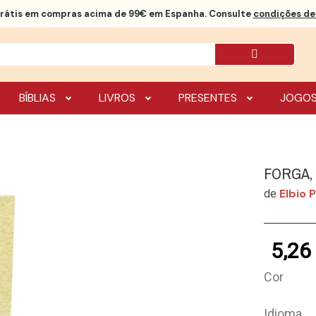
rátis
em compras acima de 99€ em Espanha. Consulte
condições de 
BÍBLIAS
LIVROS
PRESENTES
JOGO
FORGA, 
Elbio 
de
5,26
Cor
Idioma