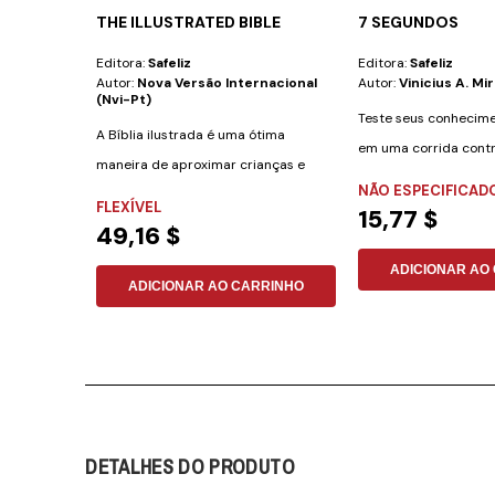
THE ILLUSTRATED BIBLE
7 SEGUNDOS
Editora:
Safeliz
Editora:
Safeliz
Autor:
Nova Versão Internacional
Autor:
Vinicius A. Mi
(nvi-Pt)
Teste seus conhecime
A Bíblia ilustrada é uma ótima
em uma corrida cont
maneira de aproximar crianças e
"7 Segundos: O...
NÃO ESPECIFICAD
adultos de um...
FLEXÍVEL
15,77 $
49,16 $
ADICIONAR AO
ADICIONAR AO CARRINHO
DETALHES DO PRODUTO