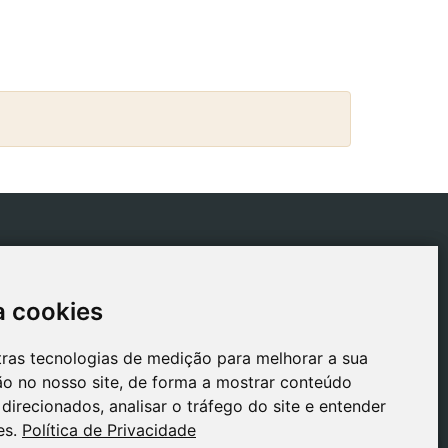
ICAS
CONTACTO
tica de Envios
gestion@safeliz.com
a cookies
a cookies
tica de Cookies
C. del Pradillo, 6, 28770
Colmenar Viejo,
tica de
tras tecnologias de medição para melhorar a sua
tras tecnologias de medição para melhorar a sua
Madrid
acidade
o no nosso site, de forma a mostrar conteúdo
o no nosso site, de forma a mostrar conteúdo
+34 918 459 877
o Legal
direcionados, analisar o tráfego do site e entender
direcionados, analisar o tráfego do site e entender
Segunda a Sexta
es.
es.
Política de Privacidade
Política de Privacidade