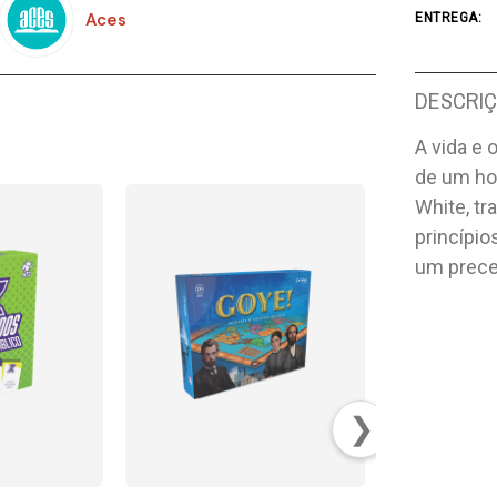
Aces
ENTREGA:
DESCRI
A vida e
de um ho
White, tr
princípio
um prec
❯