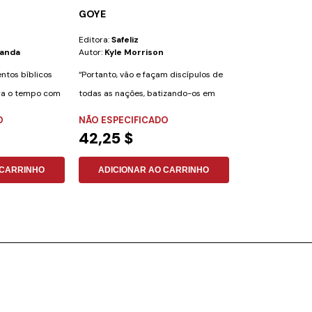
GOYE
APOSTOLOS
Editora:
Safeliz
Editora:
Safeliz
randa
Autor:
Kyle Morrison
Autor:
Vinicius A
ntos bíblicos
“Portanto, vão e façam discípulos de
Neste jogo, você
ra o tempo com
todas as nações, batizando-os em
apóstolos para co
nome do...
igrejas do...
O
NÃO ESPECIFICADO
NÃO ESPECIFI
42,25 $
21,08 $
 CARRINHO
ADICIONAR AO CARRINHO
ADICIONAR