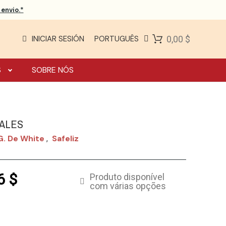
envio.*
INICIAR SESIÓN
PORTUGUÊS
0,00 $
S
SOBRE NÓS
NALES
G. De White
Safeliz
,
6 $
Produto disponível
com várias opções