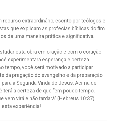
 10 JOGOS
O LEGADO DOS
A JORNAD
REFORMADORES
Editora:
Safeliz
Editora:
Safe
 recurso extraordinário, escrito por teólogos e
ficado
Autor:
Vinicius A. Miranda
Autor:
Vinic
stas que explicam as profecias bíblicas do fim
Em O Legado dos Reformadores ,
O objetivo d
s de uma maneira prática e significativa.
você é transportado para um período
Exploradores
de grandes...
mensagem...
CADO
NÃO ESPECIFICADO
NÃO ESPEC
estudar esta obra em oração e com o coração
15,77 $
15,77 $
você experimentará esperança e certeza.
 tempo, você será motivado a participar
 AO CARRINHO
ADICIONAR AO CARRINHO
ADICI
te da pregação do evangelho e da preparação
s para a Segunda Vinda de Jesus. Acima de
cê terá a certeza de que “em pouco tempo,
e vem virá e não tardará” (Hebreus 10:37).
 esta experiência!