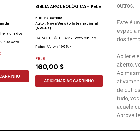
outros.
BÍBLIA ARQUEOLÓGICA - PELE
CONJUNTO DE
SAFELIZ
Editora:
Safeliz
Editora:
Safeliz
Este é um
randa
Autor:
Nova Versão Internacional
Autor:
No Especi
(nvi-Pt)
especiali
olherá um dos
CARACTERÍSTICAS: • Texto bíblico
dos tempo
uir as sete
Reina-Valera 1995. •
O
NÃO ESPECIFI
Aproximadamente 700...
Ao ler e 
PELE
192,15 $
aberto, 
160,00 $
Ao mesmo
 CARRINHO
ADICIONAR
ativamen
ADICIONAR AO CARRINHO
de outro
tudo, vo
aquele qu
Aproveite