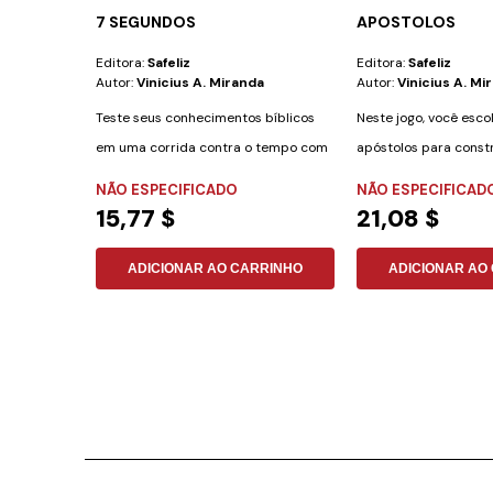
7 SEGUNDOS
APOSTOLOS
Editora:
Safeliz
Editora:
Safeliz
Autor:
Vinicius A. Miranda
Autor:
Vinicius A. Mi
Teste seus conhecimentos bíblicos
Neste jogo, você esc
em uma corrida contra o tempo com
apóstolos para constr
"7 Segundos: O...
igrejas do...
NÃO ESPECIFICADO
NÃO ESPECIFICAD
15,77 $
21,08 $
ADICIONAR AO CARRINHO
ADICIONAR AO