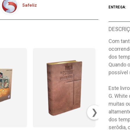
Safeliz
ENTREGA:
DESCRI
Com tanta
ocorrend
dos temp
Quando o
possível 
Este livr
G. White
muitas o
❯
altament
dos tempo
serôdia, 