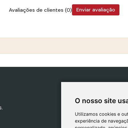
Enviar avaliação
Avaliações de clientes (0)
CATEGORIAS
POLÍT
Bíblias Safeliz
Polí
O nosso site us
O nosso site us
Bíblias
Polí
s.
Livros
Polí
Utilizamos cookies e ou
Utilizamos cookies e ou
Presentes
Priv
experiência de navegaçã
experiência de navegaçã
Jogos
Avis
personalizado, anúncios 
personalizado, anúncios 