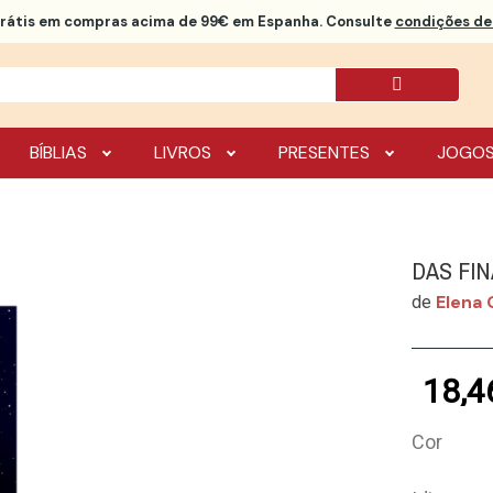
rátis
em compras acima de 99€ em Espanha. Consulte
condições de 
BÍBLIAS
LIVROS
PRESENTES
JOGO
DAS FI
Elena 
de
18,4
Cor