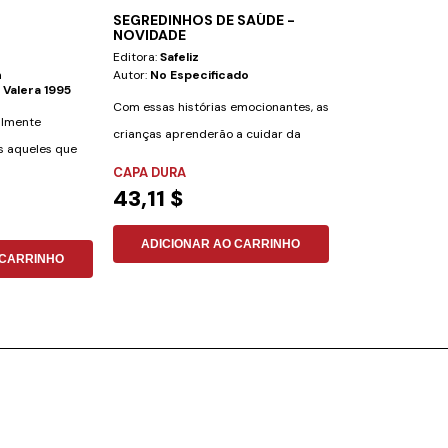
SEGREDINHOS DE SAÚDE -
O LEGADO D
NOVIDADE
REFORMADOR
Editora:
Safeliz
Editora:
Safeliz
n
Autor:
No Especificado
Autor:
Vinicius A
 Valera 1995
Com essas histórias emocionantes, as
Em O Legado dos
ialmente
crianças aprenderão a cuidar da
você é transpor
s aqueles que
saúde de uma...
de grandes...
CAPA DURA
NÃO ESPECIFI
43,11 $
15,77 $
ADICIONAR AO CARRINHO
ADICIONAR
 CARRINHO