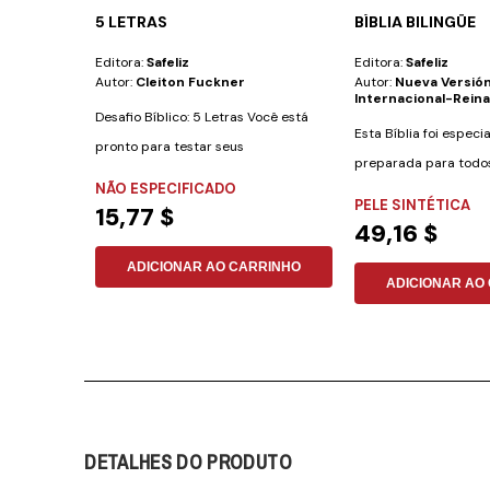
5 LETRAS
BÍBLIA BILINGÜE
Editora:
Safeliz
Editora:
Safeliz
Autor:
Cleiton Fuckner
Autor:
Nueva Versió
Internacional-Reina
Desafio Bíblico: 5 Letras Você está
Esta Bíblia foi espec
pronto para testar seus
preparada para todo
conhecimentos...
NÃO ESPECIFICADO
desejam aprender...
PELE SINTÉTICA
15,77 $
49,16 $
ADICIONAR AO CARRINHO
ADICIONAR AO
DETALHES DO PRODUTO