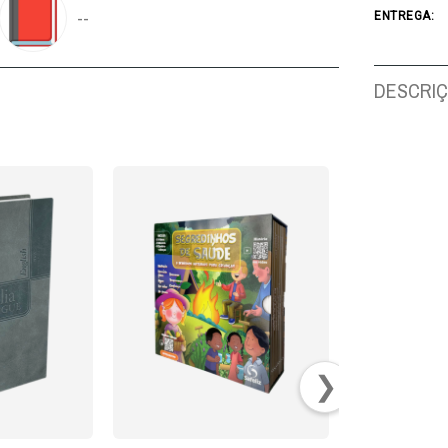
--
ENTREGA:
DESCRI
❯