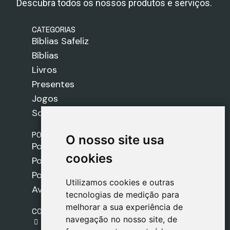
Descubra todos os nossos produtos e serviços.
CATEGORIAS
Bíblias Safeliz
Bíblias
Livros
Presentes
Jogos
Sobre nós
POLÍTICAS
O nosso site usa
O nosso site usa
Política de Envios
cookies
cookies
Política de Cookies
Política de Privacidade
Utilizamos cookies e outras
Utilizamos cookies e outras
Aviso Legal
tecnologias de medição para
tecnologias de medição para
melhorar a sua experiência de
melhorar a sua experiência de
CONTACTO
navegação no nosso site, de
navegação no nosso site, de
gestion@safeliz.com