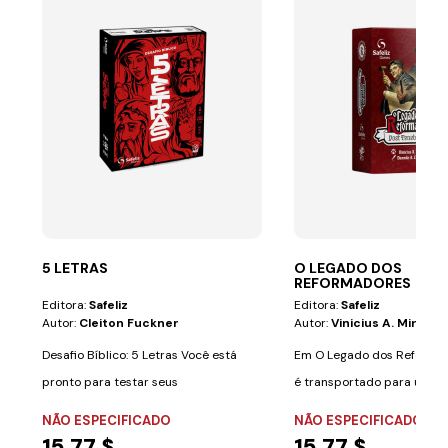
5 LETRAS
O LEGADO DOS
REFORMADORES
Editora:
Safeliz
Editora:
Safeliz
Autor:
Cleiton Fuckner
Autor:
Vinicius A. Miranda
Desafio Bíblico: 5 Letras Você está
Em O Legado dos Reformad
pronto para testar seus
é transportado para um p
conhecimentos...
grandes...
NÃO ESPECIFICADO
NÃO ESPECIFICADO
15,77 $
15,77 $