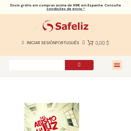
Envio grátis
em compras acima de 99€ em Espanha. Consulte
condições de envio.*
BÍBLIAS SAFELIZ
BÍBLIAS
LIVROS
0,00 $
INICIAR SESIÓN
PORTUGUÊS
PRESENTES
JOGOS
SOBRE NÓS