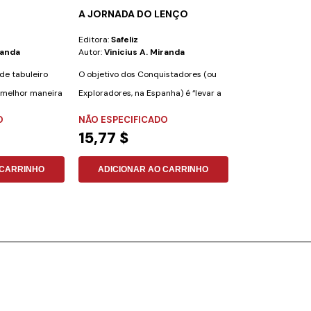
A JORNADA DO LENÇO
GOYE
Editora:
Safeliz
Editora:
Safeliz
randa
Autor:
Vinicius A. Miranda
Autor:
Kyle Morr
de tabuleiro
O objetivo dos Conquistadores (ou
“Portanto, vão e 
A melhor maneira
Exploradores, na Espanha) é “levar a
todas as nações,
mensagem...
nome do...
O
NÃO ESPECIFICADO
NÃO ESPECIFI
15,77 $
42,25 $
 CARRINHO
ADICIONAR AO CARRINHO
ADICIONAR