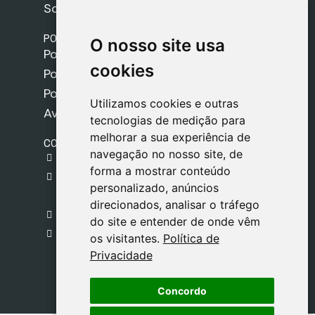
Sobre nós
POLÍTICAS
O nosso site usa
O nosso site usa
Política de Envios
cookies
cookies
Política de Cookies
Política de Privacidade
Utilizamos cookies e outras
Utilizamos cookies e outras
Aviso Legal
tecnologias de medição para
tecnologias de medição para
melhorar a sua experiência de
melhorar a sua experiência de
CONTACTO
navegação no nosso site, de
navegação no nosso site, de
gestion@safeliz.com
forma a mostrar conteúdo
forma a mostrar conteúdo
C. del Pradillo, 6, 28770 Colmenar Viejo,
personalizado, anúncios
personalizado, anúncios
Madrid
direcionados, analisar o tráfego
direcionados, analisar o tráfego
+34 918 459 877
do site e entender de onde vêm
do site e entender de onde vêm
Segunda a Sexta
os visitantes.
os visitantes.
Política de
Política de
09:00 - 13:00
Privacidade
Privacidade
Concordo
Concordo