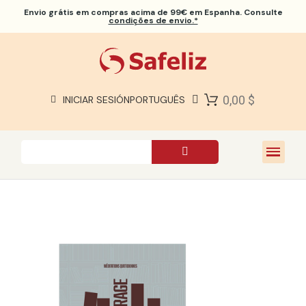
Envio grátis
em compras acima de 99€ em Espanha. Consulte
condições de envio.*
BÍBLIAS SAFELIZ
BÍBLIAS
LIVROS
0,00 $
INICIAR SESIÓN
PORTUGUÊS
PRESENTES
JOGOS
SOBRE NÓS