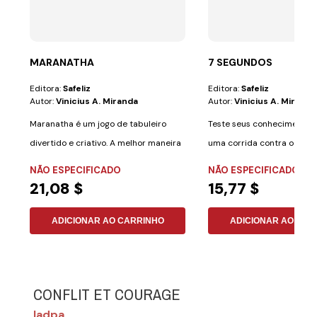
MARANATHA
7 SEGUNDOS
Editora:
Safeliz
Editora:
Safeliz
Autor:
Vinicius A. Miranda
Autor:
Vinicius A. Miranda
Maranatha é um jogo de tabuleiro
Teste seus conhecimentos 
divertido e criativo. A melhor maneira
uma corrida contra o tem
de...
Segundos: O...
NÃO ESPECIFICADO
NÃO ESPECIFICADO
21,08 $
15,77 $
ADICIONAR AO CARRINHO
ADICIONAR AO CAR
CONFLIT ET COURAGE
Iadpa