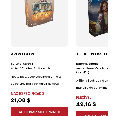
APOSTOLOS
THE ILLUSTRATED BIB
Editora:
Safeliz
Editora:
Safeliz
Autor:
Vinicius A. Miranda
Autor:
Nova Versão Inter
(nvi-Pt)
Neste jogo, você escolherá um dos
A Bíblia ilustrada é uma ó
apóstolos para construir as sete
maneira de aproximar cria
igrejas do...
NÃO ESPECIFICADO
adultos de um...
FLEXÍVEL
21,08 $
49,16 $
ADICIONAR AO CARRINHO
ADICIONAR AO CAR