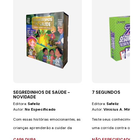
SEGREDINHOS DE SAÚDE -
7 SEGUNDOS
NOVIDADE
Editora:
Safeliz
Editora:
Safeliz
Autor:
No Especificado
Autor:
Vinicius A. Miranda
Com essas histórias emocionantes, as
Teste seus conhecimentos 
crianças aprenderão a cuidar da
uma corrida contra o tem
saúde de uma...
Segundos: O...
CAPA DURA
NÃO ESPECIFICADO