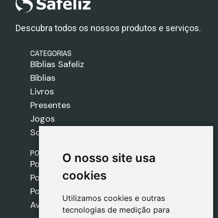
Descubra todos os nossos produtos e serviços.
CATEGORIAS
Bíblias Safeliz
Bíblias
Livros
Presentes
Jogos
Sobre nós
POLÍTICAS
O nosso site usa
O nosso site usa
Política de Envios
cookies
cookies
Política de Cookies
Política de Privacidade
Utilizamos cookies e outras
Utilizamos cookies e outras
Aviso Legal
tecnologias de medição para
tecnologias de medição para