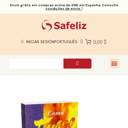
Envio grátis
em compras acima de 99€ em Espanha. Consulte
condições de envio.*
BÍBLIAS SAFELIZ
BÍBLIAS
LIVROS
0,00 $
INICIAR SESIÓN
PORTUGUÊS
PRESENTES
JOGOS
SOBRE NÓS