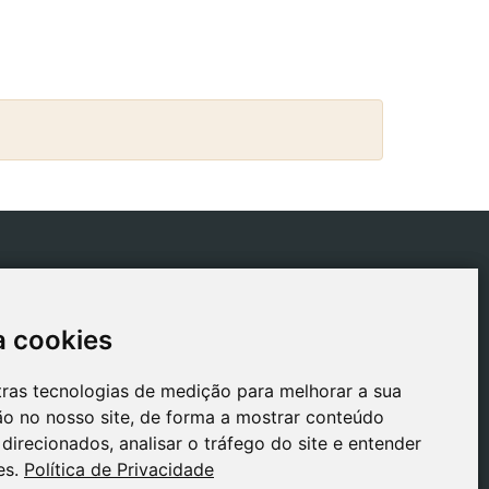
ICAS
CONTACTO
tica de Envios
gestion@safeliz.com
a cookies
a cookies
tica de Cookies
C. del Pradillo, 6, 28770
Colmenar Viejo,
tica de
tras tecnologias de medição para melhorar a sua
tras tecnologias de medição para melhorar a sua
Madrid
acidade
o no nosso site, de forma a mostrar conteúdo
o no nosso site, de forma a mostrar conteúdo
+34 918 459 877
o Legal
direcionados, analisar o tráfego do site e entender
direcionados, analisar o tráfego do site e entender
Segunda a Sexta
es.
es.
Política de Privacidade
Política de Privacidade