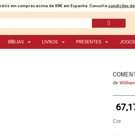
rátis
em compras acima de 99€ em Espanha. Consulte
condições de 
BÍBLIAS
LIVROS
PRESENTES
JOGO
COMENT
Willia
de
67,1
Cor