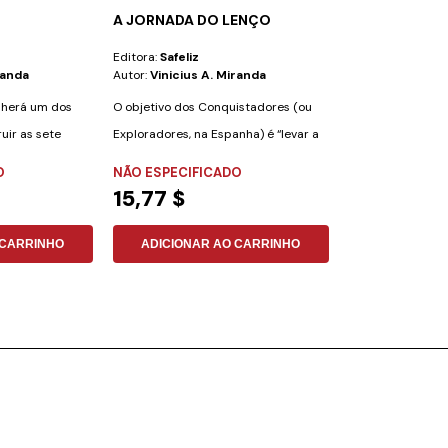
A JORNADA DO LENÇO
BÍBLIA BILING
Editora:
Safeliz
Editora:
Safeliz
randa
Autor:
Vinicius A. Miranda
Autor:
Nueva Ver
Internacional-R
olherá um dos
O objetivo dos Conquistadores (ou
Esta Bíblia foi e
uir as sete
Exploradores, na Espanha) é “levar a
preparada para 
mensagem...
O
NÃO ESPECIFICADO
desejam aprender
PELE SINTÉTIC
15,77 $
49,16 $
 CARRINHO
ADICIONAR AO CARRINHO
ADICIONAR