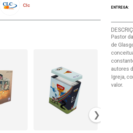
Clc
ENTREGA:
DESCRI
Pastor da
de Glasg
conceitu
constant
autores d
Igreja, c
valor.
❯