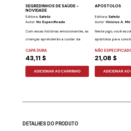
SEGREDINHOS DE SAÚDE -
APOSTOLOS
NOVIDADE
Editora:
Safeliz
Editora:
Safeliz
Autor:
No Especificado
Autor:
Vinicius A. Mi
Com essas histórias emocionantes, as
Neste jogo, você esc
crianças aprenderão a cuidar da
apóstolos para constr
saúde de uma...
igrejas do...
CAPA DURA
NÃO ESPECIFICAD
43,11 $
21,08 $
ADICIONAR AO CARRINHO
ADICIONAR AO
DETALHES DO PRODUTO