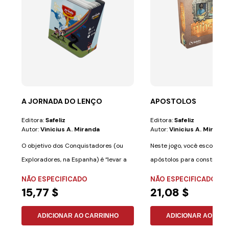
A JORNADA DO LENÇO
APOSTOLOS
Editora:
Safeliz
Editora:
Safeliz
Autor:
Vinicius A. Miranda
Autor:
Vinicius A. Miranda
O objetivo dos Conquistadores (ou
Neste jogo, você escolher
Exploradores, na Espanha) é “levar a
apóstolos para construir a
mensagem...
igrejas do...
NÃO ESPECIFICADO
NÃO ESPECIFICADO
15,77 $
21,08 $
ADICIONAR AO CARRINHO
ADICIONAR AO CAR