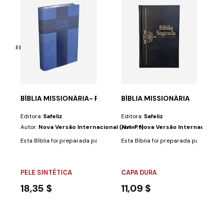
ional (Nvi-Pt)
im está próximo,...
ra todos aqueles que, sabendo que o fim está próximo,...
BÍBLIA MISSIONÁRIA- PU 4 CORES
BÍBLIA MISSIONÁRIA
Editora:
Safeliz
Editora:
Safeliz
Autor:
Nova Versão Internacional (Nvi-Pt)
Autor:
Nova Versão Internacional
Esta Bíblia foi preparada para todos aqueles que, sabendo que o fim est
Esta Bíblia foi preparada para tod
PELE SINTÉTICA
CAPA DURA
18,35 $
11,09 $