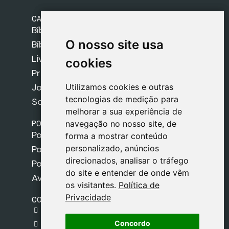
CATEGORIAS
Bíblias Safeliz
O nosso site usa
O nosso site usa
Bíblias
Livros
cookies
cookies
Presentes
Jogos
Utilizamos cookies e outras
Utilizamos cookies e outras
tecnologias de medição para
tecnologias de medição para
Sobre nós
melhorar a sua experiência de
melhorar a sua experiência de
POLÍTICAS
navegação no nosso site, de
navegação no nosso site, de
Política de Envios
forma a mostrar conteúdo
forma a mostrar conteúdo
personalizado, anúncios
personalizado, anúncios
Política de Cookies
direcionados, analisar o tráfego
direcionados, analisar o tráfego
Política de Privacidade
do site e entender de onde vêm
do site e entender de onde vêm
Aviso Legal
os visitantes.
os visitantes.
Política de
Política de
Privacidade
Privacidade
CONTACTO
gestion@safeliz.com
Concordo
Concordo
C. del Pradillo, 6, 28770 Colmenar Viejo,