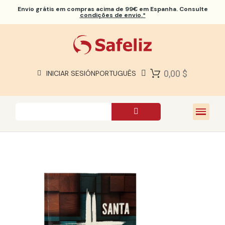
Envio grátis
em compras acima de 99€ em Espanha. Consulte
condições de envio.*
BÍBLIAS SAFELIZ
BÍBLIAS
LIVROS
0,00 $
INICIAR SESIÓN
PORTUGUÊS
PRESENTES
JOGOS
SOBRE NÓS