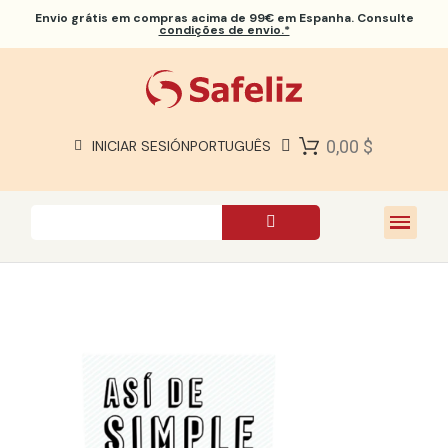
Envio grátis
em compras acima de 99€ em Espanha. Consulte
condições de envio.*
BÍBLIAS SAFELIZ
BÍBLIAS
LIVROS
0,00 $
INICIAR SESIÓN
PORTUGUÊS
PRESENTES
JOGOS
SOBRE NÓS