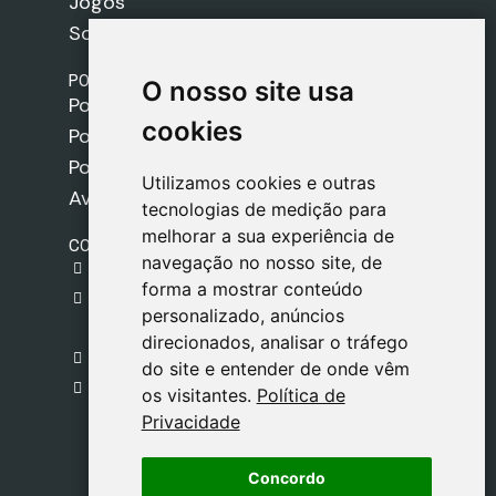
Jogos
Sobre nós
POLÍTICAS
O nosso site usa
O nosso site usa
Política de Envios
cookies
cookies
Política de Cookies
Política de Privacidade
Utilizamos cookies e outras
Utilizamos cookies e outras
Aviso Legal
tecnologias de medição para
tecnologias de medição para
melhorar a sua experiência de
melhorar a sua experiência de
CONTACTO
navegação no nosso site, de
navegação no nosso site, de
gestion@safeliz.com
forma a mostrar conteúdo
forma a mostrar conteúdo
C. del Pradillo, 6, 28770 Colmenar Viejo,
personalizado, anúncios
personalizado, anúncios
Madrid
direcionados, analisar o tráfego
direcionados, analisar o tráfego
+34 918 459 877
do site e entender de onde vêm
do site e entender de onde vêm
Segunda a Sexta
os visitantes.
os visitantes.
Política de
Política de
09:00 - 13:00
Privacidade
Privacidade
Concordo
Concordo