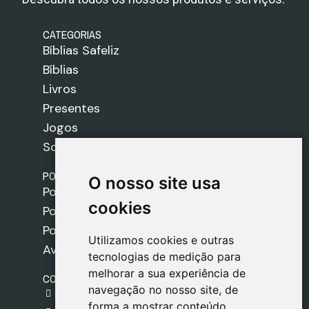
CATEGORIAS
Bíblias Safeliz
Bíblias
Livros
Presentes
Jogos
Sobre nós
POLÍTICAS
O nosso site usa
O nosso site usa
Política de Envios
cookies
cookies
Política de Cookies
Política de Privacidade
Utilizamos cookies e outras
Utilizamos cookies e outras
Aviso Legal
tecnologias de medição para
tecnologias de medição para
melhorar a sua experiência de
melhorar a sua experiência de
CONTACTO
navegação no nosso site, de
navegação no nosso site, de
gestion@safeliz.com
forma a mostrar conteúdo
forma a mostrar conteúdo