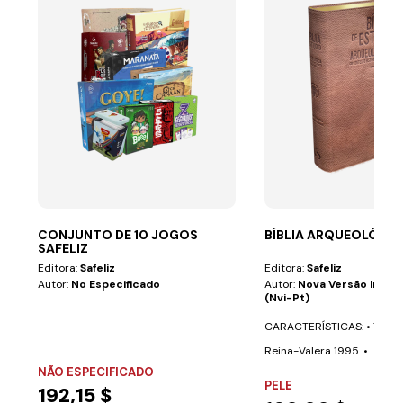
CONJUNTO DE 10 JOGOS
BÍBLIA ARQUEOLÓGICA
SAFELIZ
Editora:
Safeliz
Editora:
Safeliz
Autor:
No Especificado
Autor:
Nova Versão Inter
(nvi-Pt)
CARACTERÍSTICAS: • Texto 
Reina-Valera 1995. •
NÃO ESPECIFICADO
Aproximadamente 700...
PELE
192,15 $