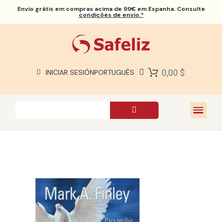
Envio grátis
em compras acima de 99€ em Espanha. Consulte
condições de envio.*
BÍBLIAS SAFELIZ
BÍBLIAS
LIVROS
0,00 $
INICIAR SESIÓN
PORTUGUÊS
PRESENTES
JOGOS
SOBRE NÓS