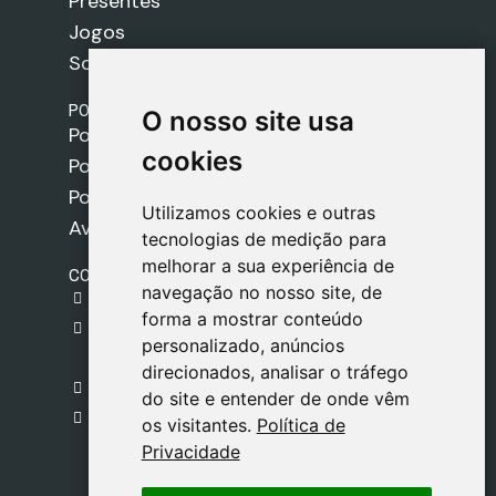
Presentes
Jogos
Sobre nós
POLÍTICAS
O nosso site usa
O nosso site usa
Política de Envios
cookies
cookies
Política de Cookies
Política de Privacidade
Utilizamos cookies e outras
Utilizamos cookies e outras
Aviso Legal
tecnologias de medição para
tecnologias de medição para
melhorar a sua experiência de
melhorar a sua experiência de
CONTACTO
navegação no nosso site, de
navegação no nosso site, de
gestion@safeliz.com
forma a mostrar conteúdo
forma a mostrar conteúdo
C. del Pradillo, 6, 28770 Colmenar Viejo,
personalizado, anúncios
personalizado, anúncios
Madrid
direcionados, analisar o tráfego
direcionados, analisar o tráfego
+34 918 459 877
do site e entender de onde vêm
do site e entender de onde vêm
Segunda a Sexta
os visitantes.
os visitantes.
Política de
Política de
09:00 - 13:00
Privacidade
Privacidade