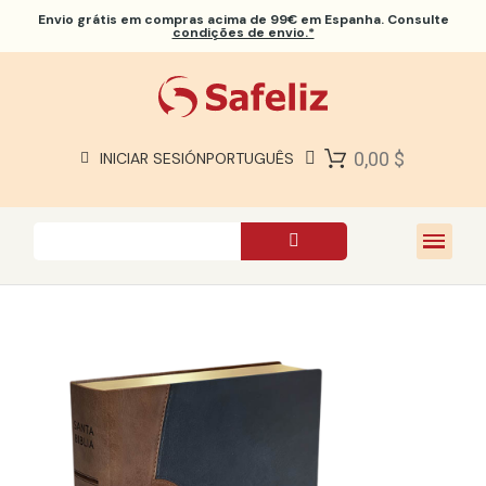
Envio grátis
em compras acima de 99€ em Espanha. Consulte
condições de envio.*
BÍBLIAS SAFELIZ
BÍBLIAS
LIVROS
0,00 $
INICIAR SESIÓN
PORTUGUÊS
PRESENTES
JOGOS
SOBRE NÓS