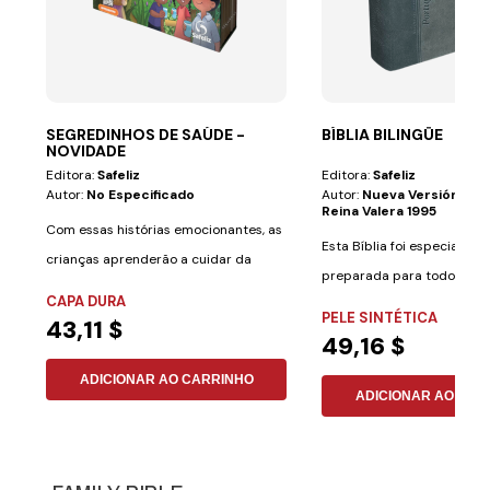
SEGREDINHOS DE SAÚDE -
BÍBLIA BILINGÜE
NOVIDADE
Editora:
Safeliz
Editora:
Safeliz
Autor:
No Especificado
Autor:
Nueva Versión Int
Reina Valera 1995
Com essas histórias emocionantes, as
Esta Bíblia foi especialme
crianças aprenderão a cuidar da
preparada para todos aqu
saúde de uma...
CAPA DURA
desejam aprender...
PELE SINTÉTICA
43,11 $
49,16 $
ADICIONAR AO CARRINHO
ADICIONAR AO CAR