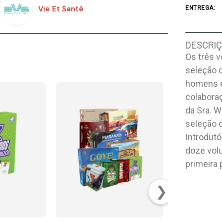
Vie Et Santé
ENTREGA:
DESCRI
Os três 
seleção 
homens e
colabora
da Sra. W
seleção c
Introdutó
doze vol
primeira 
❯