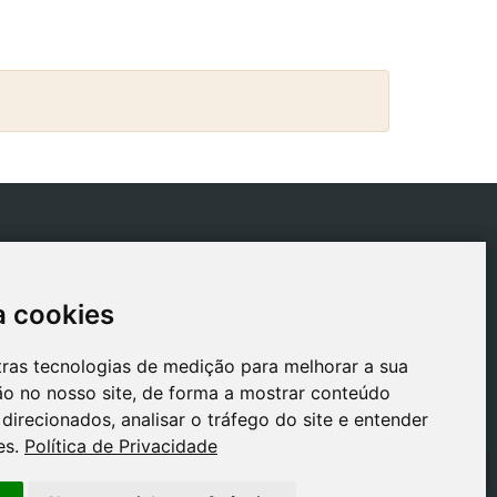
ICAS
CONTACTO
tica de Envios
gestion@safeliz.com
a cookies
a cookies
tica de Cookies
C. del Pradillo, 6, 28770
Colmenar Viejo,
tica de
tras tecnologias de medição para melhorar a sua
tras tecnologias de medição para melhorar a sua
Madrid
acidade
o no nosso site, de forma a mostrar conteúdo
o no nosso site, de forma a mostrar conteúdo
+34 918 459 877
o Legal
direcionados, analisar o tráfego do site e entender
direcionados, analisar o tráfego do site e entender
Segunda a Sexta
es.
es.
Política de Privacidade
Política de Privacidade
09:00 - 13:00