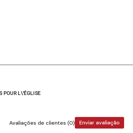
 POUR L\'ÉGLISE
Enviar avaliação
Avaliações de clientes (0)