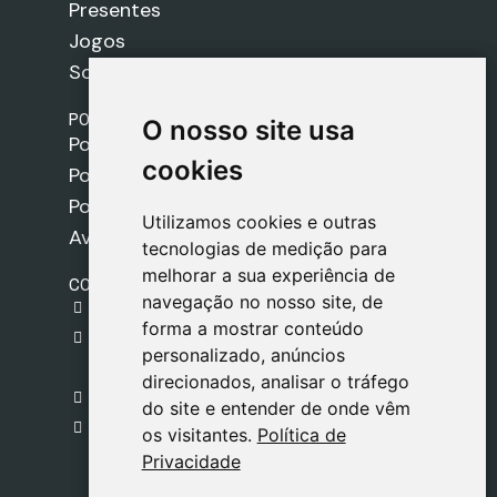
Presentes
Jogos
Sobre nós
POLÍTICAS
O nosso site usa
O nosso site usa
Política de Envios
cookies
cookies
Política de Cookies
Política de Privacidade
Utilizamos cookies e outras
Utilizamos cookies e outras
Aviso Legal
tecnologias de medição para
tecnologias de medição para
melhorar a sua experiência de
melhorar a sua experiência de
CONTACTO
navegação no nosso site, de
navegação no nosso site, de
gestion@safeliz.com
forma a mostrar conteúdo
forma a mostrar conteúdo
C. del Pradillo, 6, 28770 Colmenar Viejo,
personalizado, anúncios
personalizado, anúncios
Madrid
direcionados, analisar o tráfego
direcionados, analisar o tráfego
+34 918 459 877
do site e entender de onde vêm
do site e entender de onde vêm
Segunda a Sexta
os visitantes.
os visitantes.
Política de
Política de
09:00 - 13:00
Privacidade
Privacidade