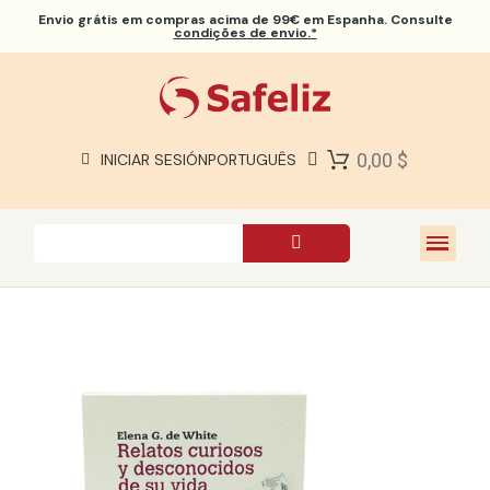
Envio grátis
em compras acima de 99€ em Espanha. Consulte
condições de envio.*
BÍBLIAS SAFELIZ
BÍBLIAS
LIVROS
0,00 $
INICIAR SESIÓN
PORTUGUÊS
PRESENTES
JOGOS
SOBRE NÓS