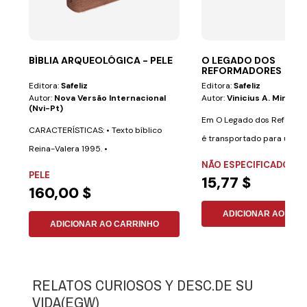
BÍBLIA ARQUEOLÓGICA - PELE
O LEGADO DOS
REFORMADORES
Editora:
Safeliz
Editora:
Safeliz
Autor:
Nova Versão Internacional
Autor:
Vinicius A. Miranda
(nvi-Pt)
Em O Legado dos Reformad
CARACTERÍSTICAS: • Texto bíblico
é transportado para um p
Reina-Valera 1995. •
grandes...
NÃO ESPECIFICADO
Aproximadamente 700...
PELE
15,77 $
160,00 $
ADICIONAR AO CAR
ADICIONAR AO CARRINHO
RELATOS CURIOSOS Y DESC.DE SU
VIDA(EGW)