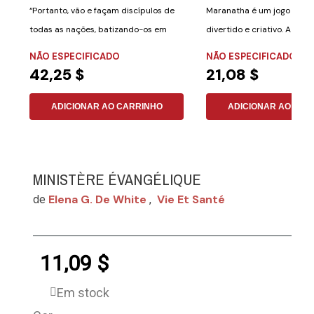
“Portanto, vão e façam discípulos de
Maranatha é um jogo de ta
todas as nações, batizando-os em
divertido e criativo. A mel
nome do...
de...
NÃO ESPECIFICADO
NÃO ESPECIFICADO
42,25 $
21,08 $
ADICIONAR AO CARRINHO
ADICIONAR AO CAR
MINISTÈRE ÉVANGÉLIQUE
Elena G. De White
Vie Et Santé
de
,
11,09 $
Em stock