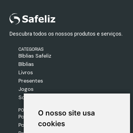
Descubra todos os nossos produtos e serviços.
CATEGORIAS
Bíblias Safeliz
Bíblias
Livros
Presentes
Jogos
Sobre nós
POLÍTICAS
O nosso site usa
O nosso site usa
Política de Envios
cookies
cookies
Política de Cookies