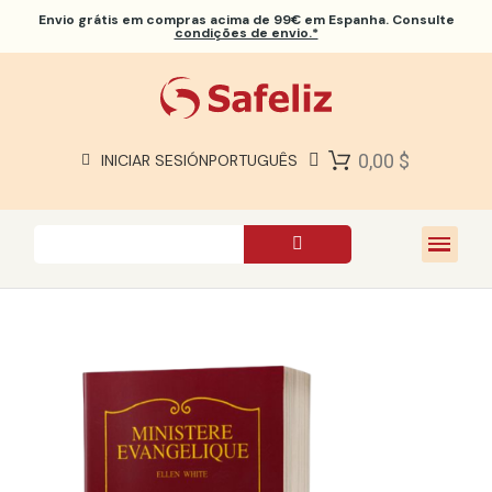
Envio grátis
em compras acima de 99€ em Espanha. Consulte
condições de envio.*
BÍBLIAS SAFELIZ
BÍBLIAS
LIVROS
0,00 $
INICIAR SESIÓN
PORTUGUÊS
PRESENTES
JOGOS
SOBRE NÓS