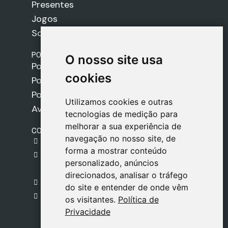
Presentes
Jogos
Sobre nós
POLÍTICAS
O nosso site usa
O nosso site usa
Política de Envios
cookies
cookies
Política de Cookies
Política de Privacidade
Utilizamos cookies e outras
Utilizamos cookies e outras
Aviso Legal
tecnologias de medição para
tecnologias de medição para
melhorar a sua experiência de
melhorar a sua experiência de
CONTACTO
navegação no nosso site, de
navegação no nosso site, de
gestion@safeliz.com
forma a mostrar conteúdo
forma a mostrar conteúdo
C. del Pradillo, 6, 28770 Colmenar Viejo,
personalizado, anúncios
personalizado, anúncios
Madrid
direcionados, analisar o tráfego
direcionados, analisar o tráfego
+34 918 459 877
do site e entender de onde vêm
do site e entender de onde vêm
Segunda a Sexta
os visitantes.
os visitantes.
Política de
Política de
09:00 - 13:00
Privacidade
Privacidade