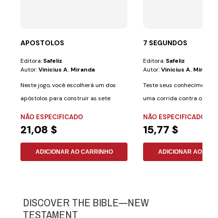
APOSTOLOS
7 SEGUNDOS
Editora:
Safeliz
Editora:
Safeliz
Autor:
Vinicius A. Miranda
Autor:
Vinicius A. Miranda
Neste jogo, você escolherá um dos
Teste seus conhecimentos 
apóstolos para construir as sete
uma corrida contra o tem
igrejas do...
Segundos: O...
NÃO ESPECIFICADO
NÃO ESPECIFICADO
21,08 $
15,77 $
ADICIONAR AO CARRINHO
ADICIONAR AO CAR
DISCOVER THE BIBLE—NEW
TESTAMENT