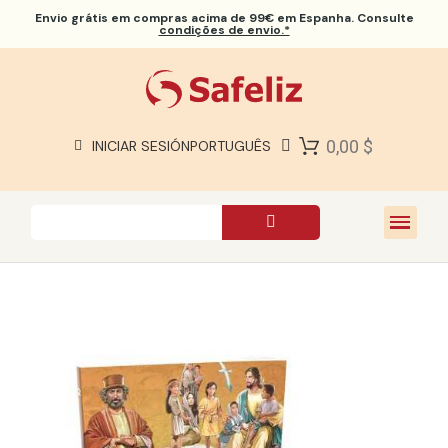
Envio grátis
em compras acima de 99€ em Espanha. Consulte
condições de envio.*
BÍBLIAS SAFELIZ
BÍBLIAS
LIVROS
0,00 $
INICIAR SESIÓN
PORTUGUÊS
PRESENTES
JOGOS
SOBRE NÓS