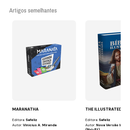
Artigos semelhantes
MARANATHA
THE ILLUSTRATED BIB
Editora:
Safeliz
Editora:
Safeliz
Autor:
Vinicius A. Miranda
Autor:
Nova Versão Inter
(nvi-Pt)