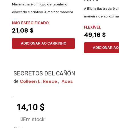
Maranatha é um jogo de tabuleiro
A Bíblia ilustrada é uma ó
divertido e criativo. A melhor maneira
maneira de aproximar cria
de...
NÃO ESPECIFICADO
adultos de um...
FLEXÍVEL
21,08 $
49,16 $
ADICIONAR AO CARRINHO
ADICIONAR AO CAR
SECRETOS DEL CAÑÓN
Colleen L. Reece
Aces
de
,
14,10 $
Em stock