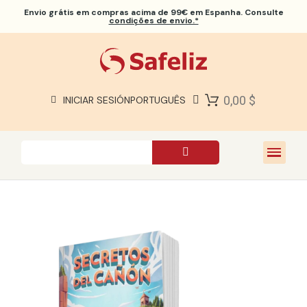
Envio grátis
em compras acima de 99€ em Espanha. Consulte
condições de envio.*
BÍBLIAS SAFELIZ
BÍBLIAS
LIVROS
0,00 $
INICIAR SESIÓN
PORTUGUÊS
PRESENTES
JOGOS
SOBRE NÓS