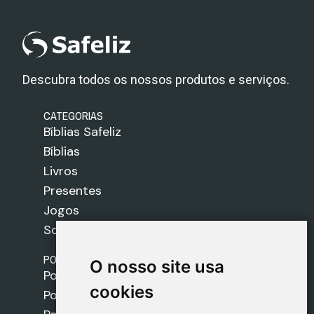
Descubra todos os nossos produtos e serviços.
CATEGORIAS
Bíblias Safeliz
Bíblias
Livros
Presentes
Jogos
Sobre nós
POLÍTICAS
O nosso site usa
O nosso site usa
Política de Envios
cookies
cookies
Política de Cookies