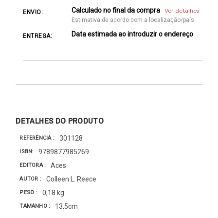
Calculado no final da compra
Ver detalhes
ENVIO:
Estimativa de acordo com a localização/país
Data estimada ao introduzir o endereço
ENTREGA:
DETALHES DO PRODUTO
301128
REFERÊNCIA
9789877985269
ISBN
Aces
EDITORA
Colleen L. Reece
AUTOR
0,18 kg
PESO
13,5cm
TAMANHO