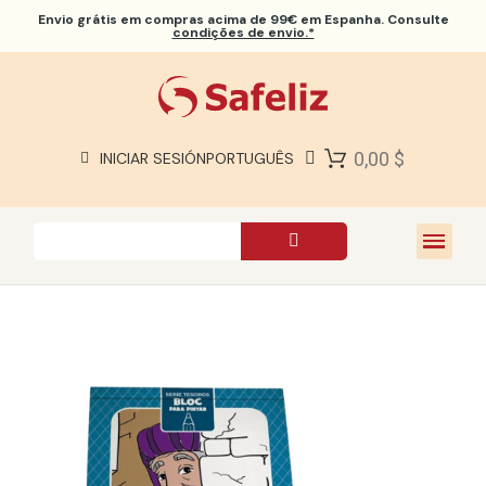
Envio grátis
em compras acima de 99€ em Espanha. Consulte
condições de envio.*
BÍBLIAS SAFELIZ
BÍBLIAS
LIVROS
0,00 $
INICIAR SESIÓN
PORTUGUÊS
PRESENTES
JOGOS
SOBRE NÓS