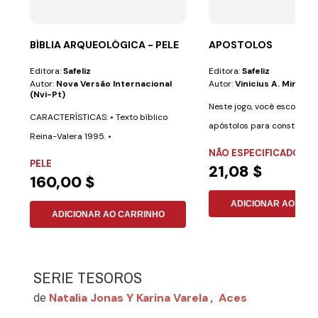
BÍBLIA ARQUEOLÓGICA - PELE
APOSTOLOS
Editora:
Safeliz
Editora:
Safeliz
Autor:
Nova Versão Internacional
Autor:
Vinicius A. Miranda
(nvi-Pt)
Neste jogo, você escolher
CARACTERÍSTICAS: • Texto bíblico
apóstolos para construir a
Reina-Valera 1995. •
igrejas do...
NÃO ESPECIFICADO
Aproximadamente 700...
PELE
21,08 $
160,00 $
ADICIONAR AO CAR
ADICIONAR AO CARRINHO
SERIE TESOROS
Natalia Jonas Y Karina Varela
Aces
de
,