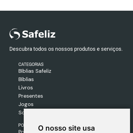
Descubra todos os nossos produtos e serviços.
CATEGORIAS
Bíblias Safeliz
Bíblias
Livros
Presentes
Jogos
Sobre nós
POLÍTICAS
O nosso site usa
O nosso site usa
Política de Envios