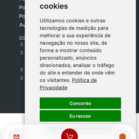
cookies
cookies
Política de Cookies
Política de Privacidade
Utilizamos cookies e outras
Utilizamos cookies e outras
Aviso Legal
tecnologias de medição para
tecnologias de medição para
melhorar a sua experiência de
melhorar a sua experiência de
CONTACTO
navegação no nosso site, de
navegação no nosso site, de
gestion@safeliz.com
forma a mostrar conteúdo
forma a mostrar conteúdo
C. del Pradillo, 6, 28770 Colmenar Viejo,
personalizado, anúncios
personalizado, anúncios
Madrid
direcionados, analisar o tráfego
direcionados, analisar o tráfego
+34 918 459 877
do site e entender de onde vêm
do site e entender de onde vêm
Segunda a Sexta
os visitantes.
os visitantes.
Política de
Política de
09:00 - 13:00
Privacidade
Privacidade
Concordo
Concordo
Eu recuso
Eu recuso
Alterar as minhas preferências
Alterar as minhas preferências