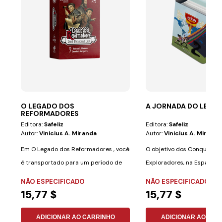
O LEGADO DOS
A JORNADA DO LENÇ
REFORMADORES
Editora:
Safeliz
Editora:
Safeliz
Autor:
Vinicius A. Miranda
Autor:
Vinicius A. Miranda
Em O Legado dos Reformadores , você
O objetivo dos Conquistad
é transportado para um período de
Exploradores, na Espanha) 
grandes...
mensagem...
NÃO ESPECIFICADO
NÃO ESPECIFICADO
15,77 $
15,77 $
ADICIONAR AO CARRINHO
ADICIONAR AO CAR