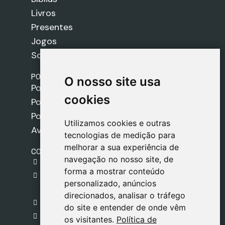
Livros
Presentes
Jogos
Sobre nós
POLÍTICAS
O nosso site usa
O nosso site usa
Política de Envios
cookies
cookies
Política de Cookies
Política de Privacidade
Utilizamos cookies e outras
Utilizamos cookies e outras
Aviso Legal
tecnologias de medição para
tecnologias de medição para
melhorar a sua experiência de
melhorar a sua experiência de
CONTACTO
navegação no nosso site, de
navegação no nosso site, de
gestion@safeliz.com
forma a mostrar conteúdo
forma a mostrar conteúdo
C. del Pradillo, 6, 28770 Colmenar Viejo,
personalizado, anúncios
personalizado, anúncios
Madrid
direcionados, analisar o tráfego
direcionados, analisar o tráfego
+34 918 459 877
do site e entender de onde vêm
do site e entender de onde vêm
Segunda a Sexta
os visitantes.
os visitantes.
Política de
Política de