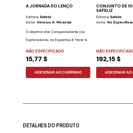
A JORNADA DO LENÇO
CONJUNTO DE 1
SAFELIZ
Editora:
Safeliz
Editora:
Safeliz
Autor:
Vinicius A. Miranda
Autor:
No Especifica
O objetivo dos Conquistadores (ou
Exploradores, na Espanha) é “levar a
mensagem...
NÃO ESPECIFICADO
NÃO ESPECIFICAD
15,77 $
192,15 $
ADICIONAR AO CARRINHO
ADICIONAR AO
DETALHES DO PRODUTO