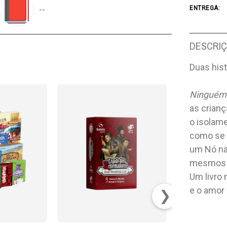
--
ENTREGA:
DESCRI
Duas hist
Ninguém 
as crianç
o isolam
como se 
um Nó na
mesmos e
Um livro 
e o amor
❯