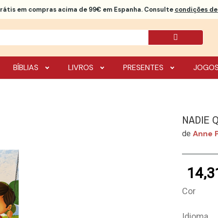
rátis
em compras acima de 99€ em Espanha. Consulte
condições de 
BÍBLIAS
LIVROS
PRESENTES
JOGO
NADIE 
Anne 
de
14,3
Cor
Idioma