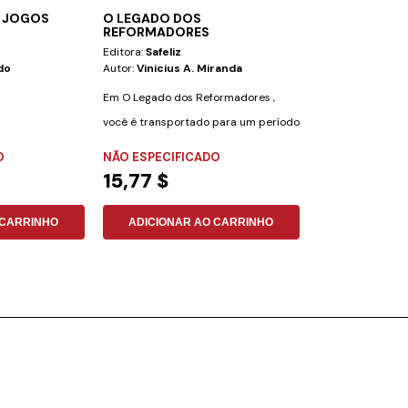
0 JOGOS
O LEGADO DOS
7 SEGUNDOS
REFORMADORES
Editora:
Safeliz
Editora:
Safeliz
do
Autor:
Vinicius A. Miranda
Autor:
Vinicius A
Em O Legado dos Reformadores ,
Teste seus conhe
você é transportado para um período
em uma corrida 
de grandes...
"7 Segundos: O...
O
NÃO ESPECIFICADO
NÃO ESPECIFI
15,77 $
15,77 $
 CARRINHO
ADICIONAR AO CARRINHO
ADICIONAR