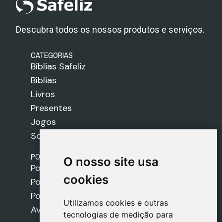
Descubra todos os nossos produtos e serviços.
CATEGORIAS
Bíblias Safeliz
Bíblias
Livros
Presentes
Jogos
Sobre nós
POLÍTICAS
O nosso site usa
O nosso site usa
Política de Envios
cookies
cookies
Política de Cookies
Política de Privacidade
Utilizamos cookies e outras
Utilizamos cookies e outras
Aviso Legal
tecnologias de medição para
tecnologias de medição para