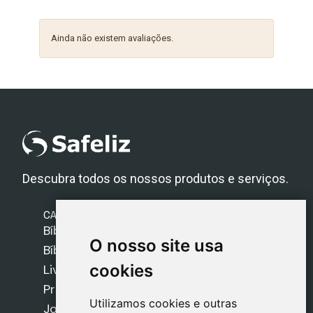
Ainda não existem avaliações.
Descubra todos os nossos produtos e serviços.
CATEGORIAS
Bíblias Safeliz
O nosso site usa
O nosso site usa
Bíblias
cookies
cookies
Livros
Presentes
Utilizamos cookies e outras
Utilizamos cookies e outras
Jogos