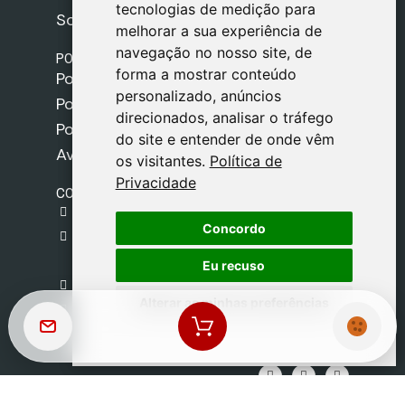
tecnologias de medição para
tecnologias de medição para
Sobre nós
melhorar a sua experiência de
melhorar a sua experiência de
navegação no nosso site, de
navegação no nosso site, de
POLÍTICAS
forma a mostrar conteúdo
forma a mostrar conteúdo
Política de Envios
personalizado, anúncios
personalizado, anúncios
Política de Cookies
direcionados, analisar o tráfego
direcionados, analisar o tráfego
Política de Privacidade
do site e entender de onde vêm
do site e entender de onde vêm
Aviso Legal
os visitantes.
os visitantes.
Política de
Política de
Privacidade
Privacidade
CONTACTO
gestion@safeliz.com
Concordo
Concordo
C. del Pradillo, 6, 28770 Colmenar Viejo,
Madrid
Eu recuso
Eu recuso
+34 918 459 877
Alterar as minhas preferências
Alterar as minhas preferências
Segunda a Sexta
09:00 - 13:00