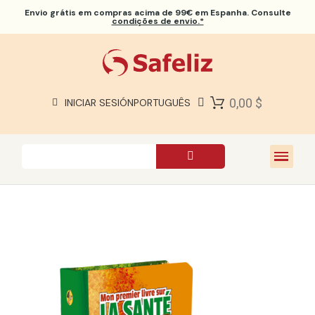
Envio grátis
em compras acima de 99€ em Espanha. Consulte
condições de envio.*
BÍBLIAS SAFELIZ
BÍBLIAS
LIVROS
0,00 $
INICIAR SESIÓN
PORTUGUÊS
PRESENTES
JOGOS
SOBRE NÓS