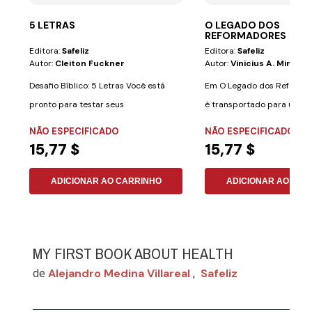
5 LETRAS
O LEGADO DOS
REFORMADORES
Editora:
Safeliz
Editora:
Safeliz
Autor:
Cleiton Fuckner
Autor:
Vinicius A. Miranda
Desafio Bíblico: 5 Letras Você está
Em O Legado dos Reformad
pronto para testar seus
é transportado para um p
conhecimentos...
grandes...
NÃO ESPECIFICADO
NÃO ESPECIFICADO
15,77 $
15,77 $
ADICIONAR AO CARRINHO
ADICIONAR AO CAR
MY FIRST BOOK ABOUT HEALTH
Alejandro Medina Villareal
Safeliz
de
,