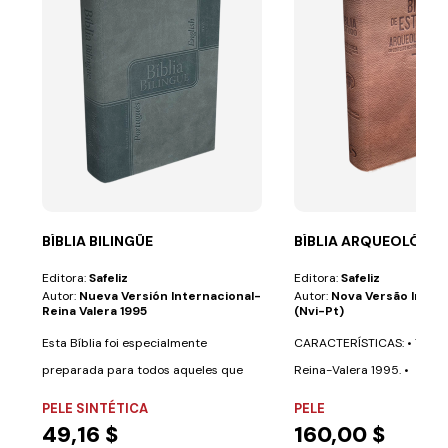
BÍBLIA BILINGÜE
BÍBLIA ARQUEOLÓGICA
Editora:
Safeliz
Editora:
Safeliz
Autor:
Nueva Versión Internacional-
Autor:
Nova Versão Inter
Reina Valera 1995
(nvi-Pt)
Esta Bíblia foi especialmente
CARACTERÍSTICAS: • Texto 
preparada para todos aqueles que
Reina-Valera 1995. •
desejam aprender...
Aproximadamente 700...
PELE SINTÉTICA
PELE
49,16 $
160,00 $