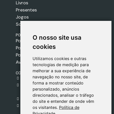
Livros
Presentes
Jogos
Sobre nós
POLÍTICAS
O nosso site usa
O nosso site usa
Política de Envios
cookies
cookies
Política de Cookies
Política de Privacidade
Utilizamos cookies e outras
Utilizamos cookies e outras
Aviso Legal
tecnologias de medição para
tecnologias de medição para
melhorar a sua experiência de
melhorar a sua experiência de
CONTACTO
navegação no nosso site, de
navegação no nosso site, de
gestion@safeliz.com
forma a mostrar conteúdo
forma a mostrar conteúdo
C. del Pradillo, 6, 28770 Colmenar Viejo,
personalizado, anúncios
personalizado, anúncios
Madrid
direcionados, analisar o tráfego
direcionados, analisar o tráfego
+34 918 459 877
do site e entender de onde vêm
do site e entender de onde vêm
Segunda a Sexta
os visitantes.
os visitantes.
Política de
Política de
09:00 - 13:00
Privacidade
Privacidade