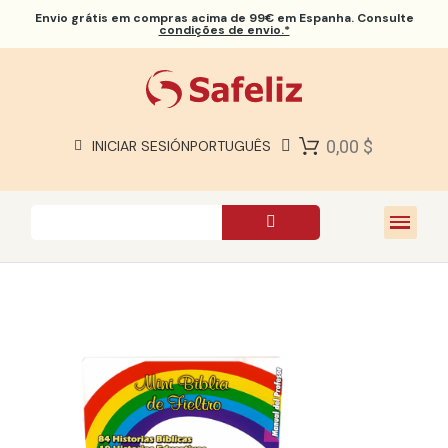
Envio grátis
em compras acima de 99€ em Espanha. Consulte
condições de envio.*
BÍBLIAS SAFELIZ
BÍBLIAS
LIVROS
0,00 $
INICIAR SESIÓN
PORTUGUÊS
PRESENTES
JOGOS
SOBRE NÓS