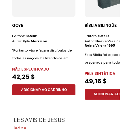
GOYE
BÍBLIA BILINGÜE
Editora:
Safeliz
Editora:
Safeliz
Autor:
Kyle Morrison
Autor:
Nueva Versión Int
Reina Valera 1995
“Portanto, vão e façam discípulos de
Esta Bíblia foi especialme
todas as nações, batizando-os em
preparada para todos aqu
nome do...
NÃO ESPECIFICADO
desejam aprender...
PELE SINTÉTICA
42,25 $
49,16 $
ADICIONAR AO CARRINHO
ADICIONAR AO CAR
LES AMIS DE JESUS
Iadpa