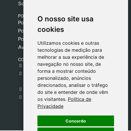
Sobre nós
POLÍTICAS
O nosso site usa
O nosso site usa
Política de Envios
cookies
cookies
Política de Cookies
Política de Privacidade
Utilizamos cookies e outras
Utilizamos cookies e outras
Aviso Legal
tecnologias de medição para
tecnologias de medição para
melhorar a sua experiência de
melhorar a sua experiência de
CONTACTO
navegação no nosso site, de
navegação no nosso site, de
gestion@safeliz.com
forma a mostrar conteúdo
forma a mostrar conteúdo
C. del Pradillo, 6, 28770 Colmenar Viejo,
personalizado, anúncios
personalizado, anúncios
Madrid
direcionados, analisar o tráfego
direcionados, analisar o tráfego
+34 918 459 877
do site e entender de onde vêm
do site e entender de onde vêm
Segunda a Sexta
os visitantes.
os visitantes.
Política de
Política de
09:00 - 13:00
Privacidade
Privacidade
Concordo
Concordo