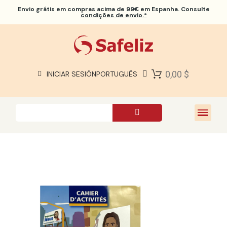
Envio grátis
em compras acima de 99€ em Espanha. Consulte
condições de envio.*
BÍBLIAS SAFELIZ
BÍBLIAS
LIVROS
0,00 $
INICIAR SESIÓN
PORTUGUÊS
PRESENTES
JOGOS
SOBRE NÓS