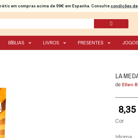
rátis
em compras acima de 99€ em Espanha. Consulte
condições de 
BÍBLIAS
LIVROS
PRESENTES
JOGO
LA MED
Ellen B
de
8,35
Cor
Idioma