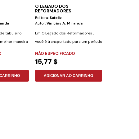
O LEGADO DOS
BÍBLIA BILING
REFORMADORES
Editora:
Safeliz
Editora:
Safeliz
randa
Autor:
Vinicius A. Miranda
Autor:
Nueva Ver
Internacional-R
de tabuleiro
Em O Legado dos Reformadores ,
Esta Bíblia foi e
A melhor maneira
você é transportado para um período
preparada para 
de grandes...
O
NÃO ESPECIFICADO
desejam aprender
PELE SINTÉTIC
15,77 $
49,16 $
 CARRINHO
ADICIONAR AO CARRINHO
ADICIONAR