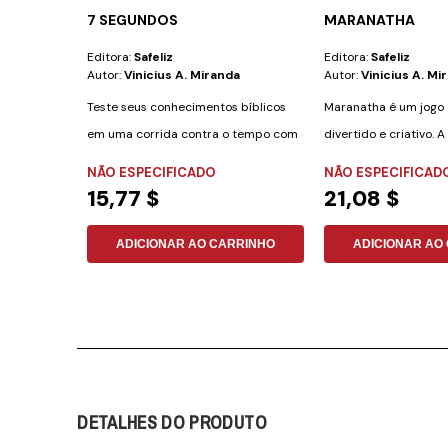
7 SEGUNDOS
MARANATHA
Editora:
Safeliz
Editora:
Safeliz
Autor:
Vinicius A. Miranda
Autor:
Vinicius A. Mi
Teste seus conhecimentos bíblicos
Maranatha é um jogo 
em uma corrida contra o tempo com
divertido e criativo. 
"7 Segundos: O...
de...
NÃO ESPECIFICADO
NÃO ESPECIFICAD
15,77 $
21,08 $
ADICIONAR AO CARRINHO
ADICIONAR AO
DETALHES DO PRODUTO