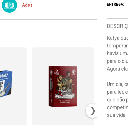
Aces
ENTREGA:
DESCRI
Katya qu
temperam
havia uma
para o cl
Agora ela
Um dia, o
para ler,
que não p
competind
❯
sua vida.