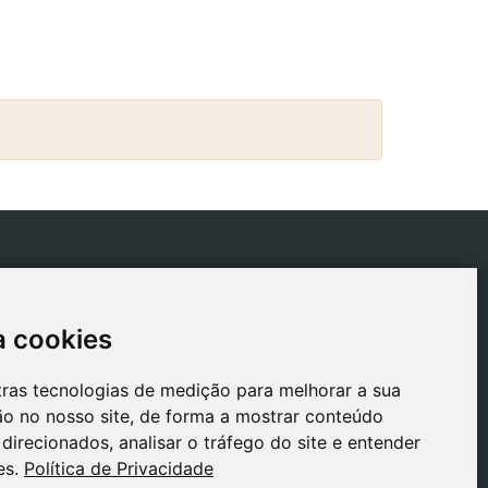
ICAS
CONTACTO
tica de Envios
gestion@safeliz.com
a cookies
a cookies
tica de Cookies
C. del Pradillo, 6, 28770
Colmenar Viejo,
tica de
tras tecnologias de medição para melhorar a sua
tras tecnologias de medição para melhorar a sua
Madrid
acidade
o no nosso site, de forma a mostrar conteúdo
o no nosso site, de forma a mostrar conteúdo
+34 918 459 877
o Legal
direcionados, analisar o tráfego do site e entender
direcionados, analisar o tráfego do site e entender
Segunda a Sexta
es.
es.
Política de Privacidade
Política de Privacidade