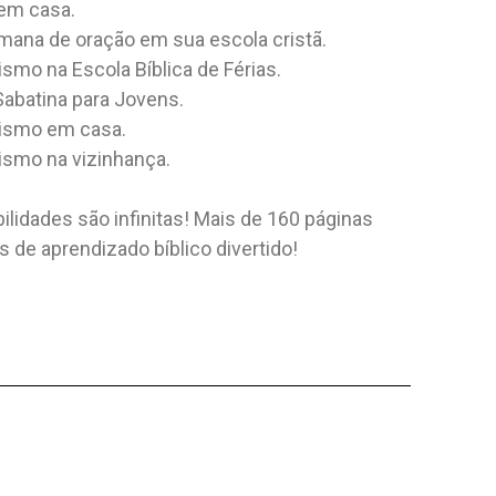
 em casa.
BÍBLIA ARQUEOLÓGICA - PELE
7 SEGUND
mana de oração em sua escola cristã.
Editora:
Safeliz
Editora:
Safe
ismo na Escola Bíblica de Férias.
ison
Autor:
Nova Versão Internacional
Autor:
Vinic
Sabatina para Jovens.
(nvi-Pt)
façam discípulos de
Teste seus c
lismo em casa.
CARACTERÍSTICAS: • Texto bíblico
 batizando-os em
em uma corr
ismo na vizinhança.
Reina-Valera 1995. •
"7 Segundos: O
CADO
NÃO ESPEC
Aproximadamente 700...
PELE
15,77 $
ilidades são infinitas! Mais de 160 páginas
160,00 $
as de aprendizado bíblico divertido!
 AO CARRINHO
ADICI
ADICIONAR AO CARRINHO