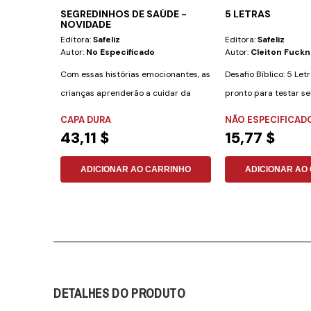
SEGREDINHOS DE SAÚDE -
5 LETRAS
NOVIDADE
Editora:
Safeliz
Editora:
Safeliz
Autor:
No Especificado
Autor:
Cleiton Fuckn
Com essas histórias emocionantes, as
Desafio Bíblico: 5 Let
crianças aprenderão a cuidar da
pronto para testar s
saúde de uma...
conhecimentos...
CAPA DURA
NÃO ESPECIFICAD
43,11 $
15,77 $
ADICIONAR AO CARRINHO
ADICIONAR AO
DETALHES DO PRODUTO