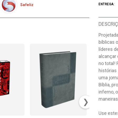
Safeliz
ENTREGA:
DESCRI
Projetada
bíblicas 
líderes 
alcançar
no total!
histórias
uma jorna
Bíblia, p
inferno, 
maneiras
❯
Use estes