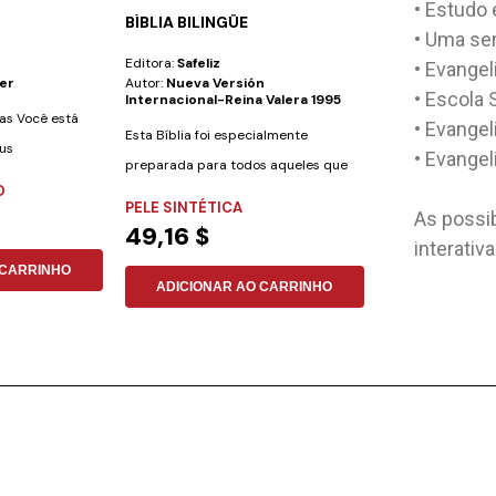
• Estudo
BÍBLIA BILINGÜE
GOYE
• Uma se
Editora:
Safeliz
Editora:
Safeliz
• Evangel
er
Autor:
Nueva Versión
Autor:
Kyle Morr
• Escola 
Internacional-Reina Valera 1995
ras Você está
“Portanto, vão e 
• Evange
Esta Bíblia foi especialmente
eus
todas as nações,
• Evangel
preparada para todos aqueles que
nome do...
O
NÃO ESPECIFI
desejam aprender...
PELE SINTÉTICA
42,25 $
As possib
49,16 $
interativ
 CARRINHO
ADICIONAR
ADICIONAR AO CARRINHO