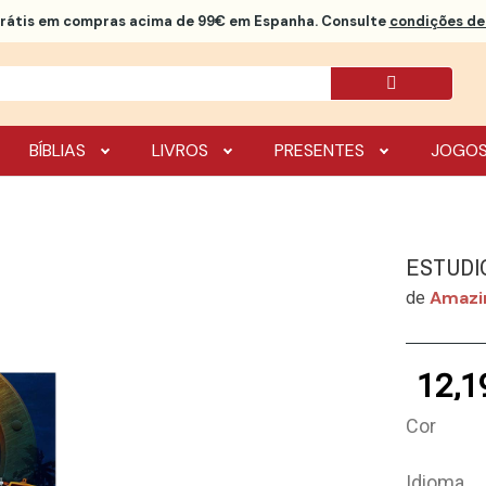
rátis
em compras acima de 99€ em Espanha. Consulte
condições de 
BÍBLIAS
LIVROS
PRESENTES
JOGO
ESTUDI
Amazi
de
12,1
Cor
Idioma