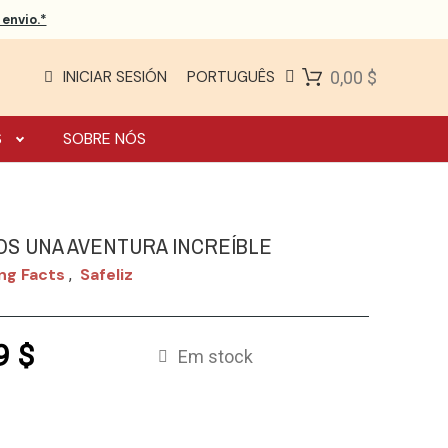
envio.*
INICIAR SESIÓN
PORTUGUÊS
0,00 $
S
SOBRE NÓS
OS UNA AVENTURA INCREÍBLE
ng Facts
Safeliz
,
9 $
Em stock