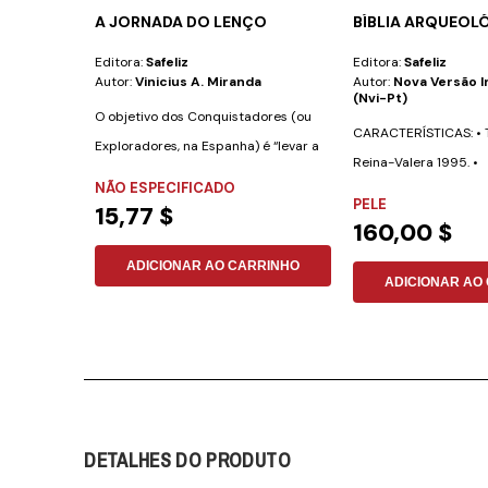
A JORNADA DO LENÇO
BÍBLIA ARQUEOLÓ
Editora:
Safeliz
Editora:
Safeliz
Autor:
Vinicius A. Miranda
Autor:
Nova Versão I
(nvi-Pt)
O objetivo dos Conquistadores (ou
CARACTERÍSTICAS: • T
Exploradores, na Espanha) é “levar a
Reina-Valera 1995. •
mensagem...
NÃO ESPECIFICADO
Aproximadamente 700
PELE
15,77 $
160,00 $
ADICIONAR AO CARRINHO
ADICIONAR AO
DETALHES DO PRODUTO