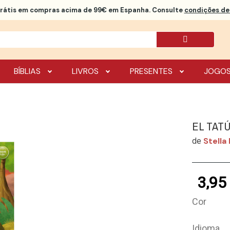
rátis
em compras acima de 99€ em Espanha. Consulte
condições de 
BÍBLIAS
LIVROS
PRESENTES
JOGO
EL TATÚ
Stella
de
3,95
Cor
Idioma