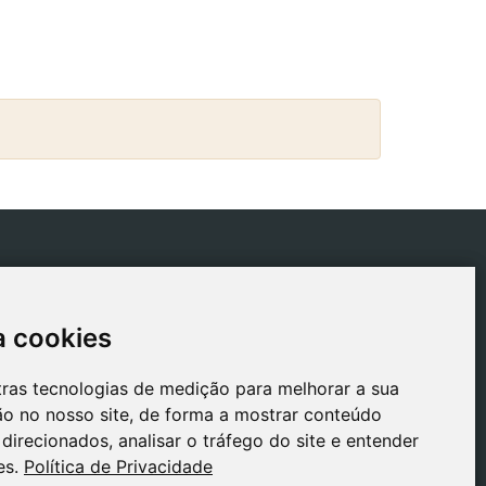
ICAS
CONTACTO
tica de Envios
gestion@safeliz.com
a cookies
a cookies
tica de Cookies
C. del Pradillo, 6, 28770
Colmenar Viejo,
tica de
tras tecnologias de medição para melhorar a sua
tras tecnologias de medição para melhorar a sua
Madrid
acidade
o no nosso site, de forma a mostrar conteúdo
o no nosso site, de forma a mostrar conteúdo
+34 918 459 877
o Legal
direcionados, analisar o tráfego do site e entender
direcionados, analisar o tráfego do site e entender
Segunda a Sexta
es.
es.
Política de Privacidade
Política de Privacidade