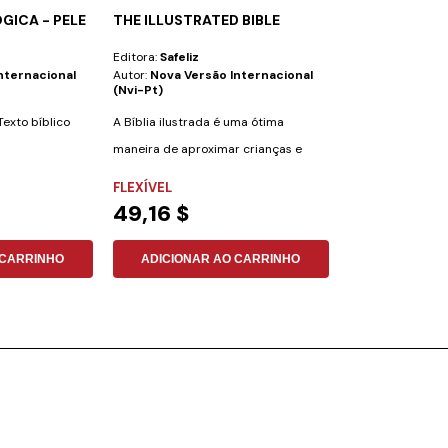
GICA - PELE
THE ILLUSTRATED BIBLE
7 SEGUNDOS
Editora:
Safeliz
Editora:
Safeliz
nternacional
Autor:
Nova Versão Internacional
Autor:
Vinicius A
(nvi-Pt)
Teste seus conhe
exto bíblico
A Bíblia ilustrada é uma ótima
em uma corrida 
maneira de aproximar crianças e
"7 Segundos: O...
NÃO ESPECIFI
...
adultos de um...
FLEXÍVEL
15,77 $
49,16 $
ADICIONAR
 CARRINHO
ADICIONAR AO CARRINHO