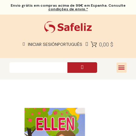
Envio grátis
em compras acima de 99€ em Espanha. Consulte
condições de envio.*
BÍBLIAS SAFELIZ
BÍBLIAS
LIVROS
0,00 $
INICIAR SESIÓN
PORTUGUÊS
PRESENTES
JOGOS
SOBRE NÓS