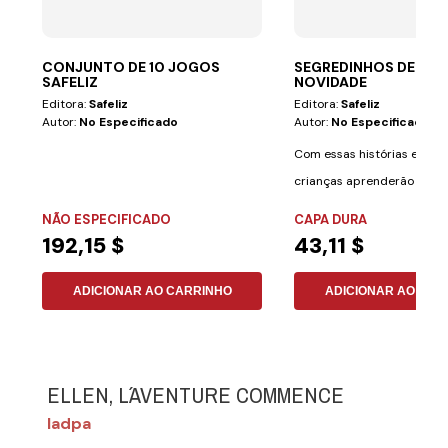
CONJUNTO DE 10 JOGOS
SEGREDINHOS DE SAÚ
SAFELIZ
NOVIDADE
Editora:
Safeliz
Editora:
Safeliz
Autor:
No Especificado
Autor:
No Especificado
Com essas histórias emoci
crianças aprenderão a cui
saúde de uma...
NÃO ESPECIFICADO
CAPA DURA
192,15 $
43,11 $
ADICIONAR AO CARRINHO
ADICIONAR AO CAR
ELLEN, L´AVENTURE COMMENCE
Iadpa