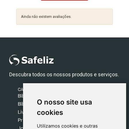
Ainda não existem avaliações.
Descubra todos os nossos produtos e serviços.
CATEGORIAS
Bíblias Safeliz
O nosso site usa
O nosso site usa
Bíblias
cookies
cookies
Livros
Presentes
Utilizamos cookies e outras
Utilizamos cookies e outras
Jogos