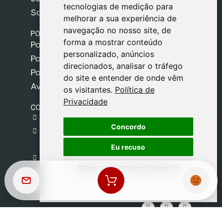
tecnologias de medição para
tecnologias de medição para
Sobre nós
melhorar a sua experiência de
melhorar a sua experiência de
navegação no nosso site, de
navegação no nosso site, de
POLÍTICAS
forma a mostrar conteúdo
forma a mostrar conteúdo
Política de Envios
personalizado, anúncios
personalizado, anúncios
Política de Cookies
direcionados, analisar o tráfego
direcionados, analisar o tráfego
Política de Privacidade
do site e entender de onde vêm
do site e entender de onde vêm
Aviso Legal
os visitantes.
os visitantes.
Política de
Política de
Privacidade
Privacidade
CONTACTO
gestion@safeliz.com
Concordo
Concordo
C. del Pradillo, 6, 28770 Colmenar Viejo,
Madrid
Eu recuso
Eu recuso
+34 918 459 877
Alterar as minhas preferências
Alterar as minhas preferências
Segunda a Sexta
09:00 - 13:00