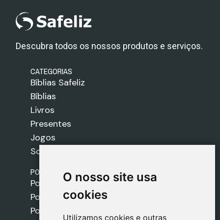
Descubra todos os nossos produtos e serviços.
CATEGORIAS
Bíblias Safeliz
Bíblias
Livros
Presentes
Jogos
Sobre nós
POLÍTICAS
O nosso site usa
O nosso site usa
Política de Envios
cookies
cookies
Política de Cookies
Política de Privacidade
Utilizamos cookies e outras
Utilizamos cookies e outras