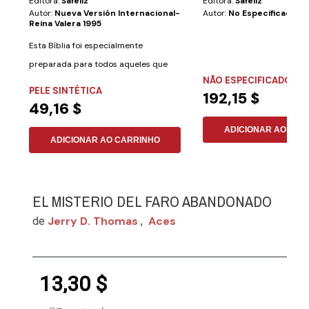
Editora:
Safeliz
Editora:
Safeliz
Autor:
Nueva Versión Internacional-
Autor:
No Especificado
Reina Valera 1995
Esta Bíblia foi especialmente
preparada para todos aqueles que
NÃO ESPECIFICADO
desejam aprender...
PELE SINTÉTICA
192,15 $
49,16 $
ADICIONAR AO CAR
ADICIONAR AO CARRINHO
EL MISTERIO DEL FARO ABANDONADO
Jerry D. Thomas
Aces
de
,
13,30 $