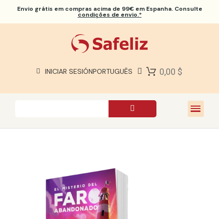
Envio grátis
em compras acima de 99€ em Espanha. Consulte
condições de envio.*
BÍBLIAS SAFELIZ
BÍBLIAS
LIVROS
0,00 $
INICIAR SESIÓN
PORTUGUÊS
PRESENTES
JOGOS
SOBRE NÓS