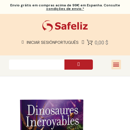
Envio grátis
em compras acima de 99€ em Espanha. Consulte
condições de envio.*
BÍBLIAS SAFELIZ
BÍBLIAS
LIVROS
0,00 $
INICIAR SESIÓN
PORTUGUÊS
PRESENTES
JOGOS
SOBRE NÓS