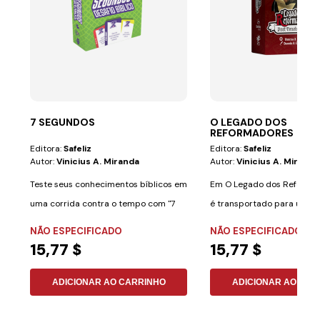
7 SEGUNDOS
O LEGADO DOS
REFORMADORES
Editora:
Safeliz
Editora:
Safeliz
Autor:
Vinicius A. Miranda
Autor:
Vinicius A. Miranda
Teste seus conhecimentos bíblicos em
Em O Legado dos Reformad
uma corrida contra o tempo com "7
é transportado para um p
Segundos: O...
grandes...
NÃO ESPECIFICADO
NÃO ESPECIFICADO
15,77 $
15,77 $
ADICIONAR AO CARRINHO
ADICIONAR AO CAR