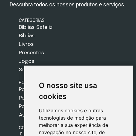
Descubra todos os nossos produtos e serviços.
CATEGORIAS
Bíblias Safeliz
Bíblias
Livros
Presentes
Jogos
Sobre nós
POLÍTICAS
O nosso site usa
O nosso site usa
Política de Envios
cookies
cookies
Política de Cookies
Política de Privacidade
Utilizamos cookies e outras
Utilizamos cookies e outras
Aviso Legal
tecnologias de medição para
tecnologias de medição para
melhorar a sua experiência de
melhorar a sua experiência de
CONTACTO
navegação no nosso site, de
navegação no nosso site, de
gestion@safeliz.com