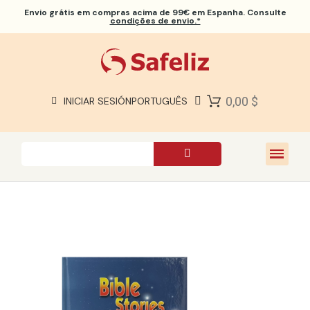
Envio grátis
em compras acima de 99€ em Espanha. Consulte
condições de envio.*
BÍBLIAS SAFELIZ
BÍBLIAS
LIVROS
0,00 $
INICIAR SESIÓN
PORTUGUÊS
PRESENTES
JOGOS
SOBRE NÓS