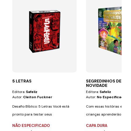
5 LETRAS
SEGREDINHOS DE SAÚ
NOVIDADE
Editora:
Safeliz
Editora:
Safeliz
Autor:
Cleiton Fuckner
Autor:
No Especificado
Desafio Bíblico: 5 Letras Você está
Com essas histórias emoci
pronto para testar seus
crianças aprenderão a cui
conhecimentos...
saúde de uma...
NÃO ESPECIFICADO
CAPA DURA