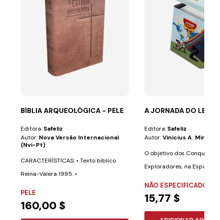
BÍBLIA ARQUEOLÓGICA - PELE
A JORNADA DO LENÇ
Editora:
Safeliz
Editora:
Safeliz
Autor:
Nova Versão Internacional
Autor:
Vinicius A. Miranda
(nvi-Pt)
O objetivo dos Conquistad
CARACTERÍSTICAS: • Texto bíblico
Exploradores, na Espanha) 
Reina-Valera 1995. •
mensagem...
NÃO ESPECIFICADO
Aproximadamente 700...
PELE
15,77 $
160,00 $