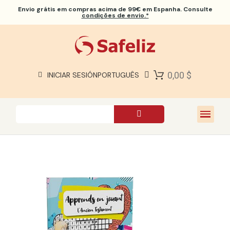
Envio grátis
em compras acima de 99€ em Espanha. Consulte
condições de envio.*
BÍBLIAS SAFELIZ
BÍBLIAS
LIVROS
0,00 $
INICIAR SESIÓN
PORTUGUÊS
PRESENTES
JOGOS
SOBRE NÓS