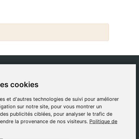
IQUES
CONTACT
des cookies
des cookies
ique de livraison
gestion@safeliz.com
tique de cookies
C. del Pradillo, 6, 28770
es et d'autres technologies de suivi pour améliorer
es et d'autres technologies de suivi pour améliorer
Colmenar Viejo,
tique de
gation sur notre site, pour vous montrer un
gation sur notre site, pour vous montrer un
Madrid
identialité
es publicités ciblées, pour analyser le trafic de
es publicités ciblées, pour analyser le trafic de
+34 918 459 877
ions légales
endre la provenance de nos visiteurs.
endre la provenance de nos visiteurs.
Politique de
Politique de
Lundi au Vendredi
09:00 - 13:00