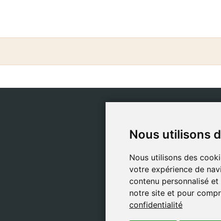
CATÉGORIES
POLIT
Nous utilisons 
Nous utilisons 
Bibles Safeliz
Polit
Bibles
Poli
Nous utilisons des cooki
Nous utilisons des cooki
Livres
Poli
votre expérience de navi
votre expérience de navi
Cadeaux
conf
contenu personnalisé et d
contenu personnalisé et d
Jeux
Ment
notre site et pour compr
notre site et pour compr
confidentialité
confidentialité
À propos de nous