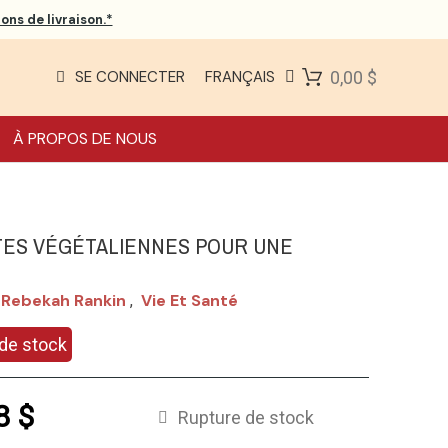
ons de livraison.*
SE CONNECTER
FRANÇAIS
0,00 $
À PROPOS DE NOUS
ES VÉGÉTALIENNES POUR UNE
E
 Rebekah Rankin
Vie Et Santé
,
de stock
8 $
Rupture de stock