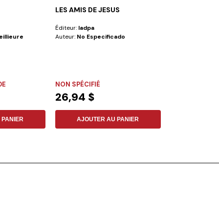
LES AMIS DE JESUS
LA VÉRITÉ
Éditeur:
Iadpa
Éditeur:
Iadpa
illieure
Auteur:
No Especificado
Auteur:
George R
Existe-t-il un lieu
vraiment trouver 
le...
DE
NON SPÉCIFIÉ
FLEXIBLE
26,94 $
13,44 $
 PANIER
AJOUTER AU PANIER
AJOUTER