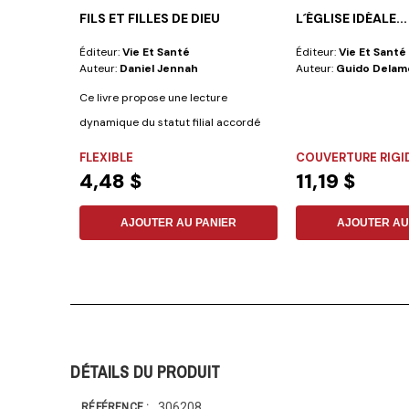
FILS ET FILLES DE DIEU
L´ÉGLISE IDÉALE...
Éditeur:
Vie Et Santé
Éditeur:
Vie Et Santé
Auteur:
Daniel Jennah
Auteur:
Guido Delame
Ce livre propose une lecture
dynamique du statut filial accordé
aux disciples...
FLEXIBLE
COUVERTURE RIGI
4,48 $
11,19 $
AJOUTER AU PANIER
AJOUTER AU
DÉTAILS DU PRODUIT
306208
RÉFÉRENCE