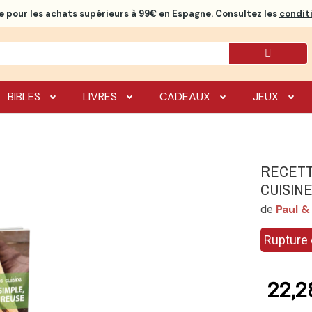
e
pour les achats supérieurs à 99€ en Espagne. Consultez les
conditi
BIBLES
LIVRES
CADEAUX
JEUX
RECETT
CUISIN
Paul &
de
Rupture 
22,2