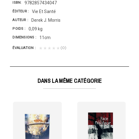
9782857434047
ISBN
Vie Et Santé
ÉDITEUR
Derek J. Morris
AUTEUR
0,09 kg
POIDS
11cm
DIMENSIONS
(0)
★★★★★
ÉVALUATION
DANS LA MÊME CATÉGORIE
S JÉSUS