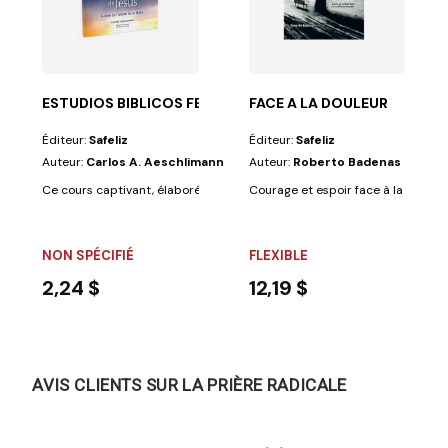
s qui ont...
ESTUDIOS BIBLICOS FE DE JESÚS (DEP.M.P)
FACE A LA DOULEUR
Éditeur:
Safeliz
Éditeur:
Safeliz
Auteur:
Carlos A. Aeschlimann
Auteur:
Roberto Badenas
Ce cours captivant, élaboré par le pasteur Alejandro Bullón, aborde 18 
Courage et espoir face à la souffr
NON SPÉCIFIÉ
FLEXIBLE
2,24 $
12,19 $
AVIS CLIENTS SUR LA PRIÈRE RADICALE