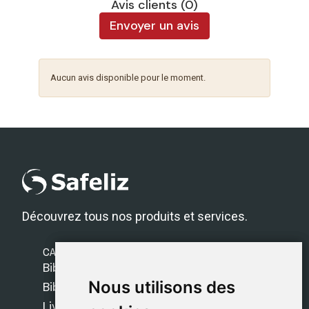
Avis clients (0)
Envoyer un avis
Aucun avis disponible pour le moment.
Découvrez tous nos produits et services.
CATÉGORIES
Bibles Safeliz
Nous utilisons des
Nous utilisons des
Bibles
Livres