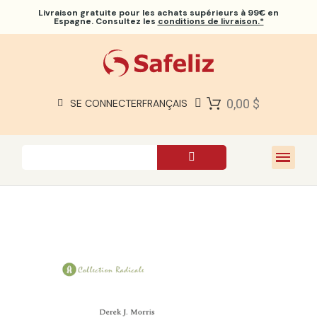
Livraison gratuite
pour les achats supérieurs à 99€ en
Espagne. Consultez les
conditions de livraison.*
BIBLES SAFELIZ
BIBLES
LIVRES
0,00 $
SE CONNECTER
FRANÇAIS
CADEAUX
JEUX
À PROPOS DE NOUS