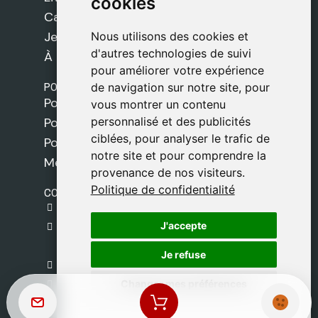
cookies
cookies
Cadeaux
Jeux
Nous utilisons des cookies et
Nous utilisons des cookies et
d'autres technologies de suivi
d'autres technologies de suivi
À propos de nous
pour améliorer votre expérience
pour améliorer votre expérience
POLITIQUES
de navigation sur notre site, pour
de navigation sur notre site, pour
Politique de livraison
vous montrer un contenu
vous montrer un contenu
personnalisé et des publicités
personnalisé et des publicités
Politique de cookies
ciblées, pour analyser le trafic de
ciblées, pour analyser le trafic de
Politique de confidentialité
notre site et pour comprendre la
notre site et pour comprendre la
Mentions légales
provenance de nos visiteurs.
provenance de nos visiteurs.
Politique de confidentialité
Politique de confidentialité
CONTACT
gestion@safeliz.com
J'accepte
J'accepte
C. del Pradillo, 6, 28770 Colmenar Viejo,
Madrid
Je refuse
Je refuse
+34 918 459 877
Changer mes préférences
Changer mes préférences
Lundi au Vendredi
09:00 - 13:00