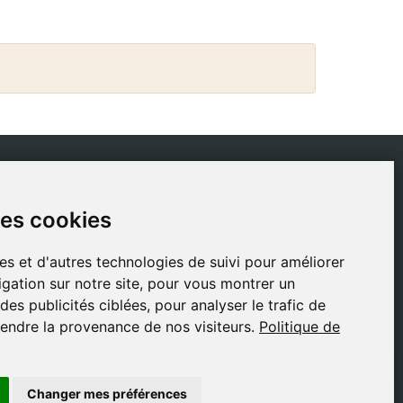
IQUES
CONTACT
des cookies
des cookies
ique de livraison
gestion@safeliz.com
tique de cookies
C. del Pradillo, 6, 28770
es et d'autres technologies de suivi pour améliorer
es et d'autres technologies de suivi pour améliorer
Colmenar Viejo,
tique de
gation sur notre site, pour vous montrer un
gation sur notre site, pour vous montrer un
Madrid
identialité
es publicités ciblées, pour analyser le trafic de
es publicités ciblées, pour analyser le trafic de
+34 918 459 877
ions légales
endre la provenance de nos visiteurs.
endre la provenance de nos visiteurs.
Politique de
Politique de
Lundi au Vendredi
09:00 - 13:00
Changer mes préférences
Changer mes préférences