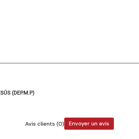
SÚS (DEP.M.P)
Envoyer un avis
Avis clients (0)