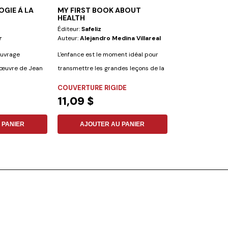
GIE À LA
MY FIRST BOOK ABOUT
DES PONTS A
HEALTH
PRÉJUGÉS
Éditeur:
Safeliz
Éditeur:
Vie Et S
r
Auteur:
Alejandro Medina Villareal
Auteur:
Bert Bev
ouvrage
L'enfance est le moment idéal pour
De temps à autre, 
oeœuvre de Jean
transmettre les grandes leçons de la
providence divin
vie....
des...
COUVERTURE RIGIDE
FLEXIBLE
11,09 $
3,35 $
 PANIER
AJOUTER AU PANIER
AJOUTER