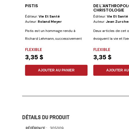
PISTIS
DE L´ANTHROPOLO
CHRISTOLOGIE
Éditeur:
Vie Et Santé
Éditeur:
Vie Et Santé
Auteur:
Roland Meyer
Auteur:
Jean Zurche
Pistis est un hommage rendu à
Deux articles de cet 
Richard Lehmann, successivement
évoquent la vie et l'
et/ou...
Zurcher. Une...
FLEXIBLE
FLEXIBLE
3,35 $
3,35 $
AJOUTER AU PANIER
AJOUTER AU
DÉTAILS DU PRODUIT
305009
RÉFÉRENCE