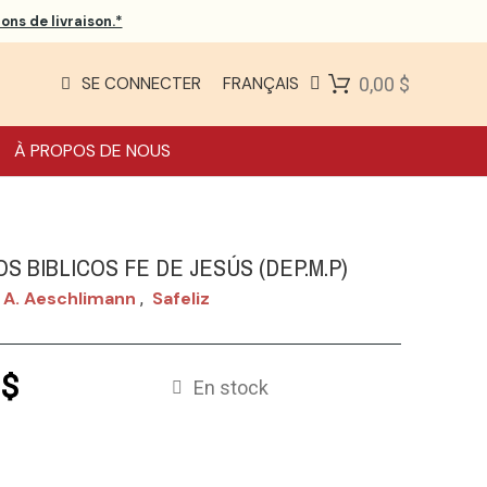
ons de livraison.*
SE CONNECTER
FRANÇAIS
0,00 $
À PROPOS DE NOUS
S BIBLICOS FE DE JESÚS (DEP.M.P)
 A. Aeschlimann
Safeliz
,
 $
En stock