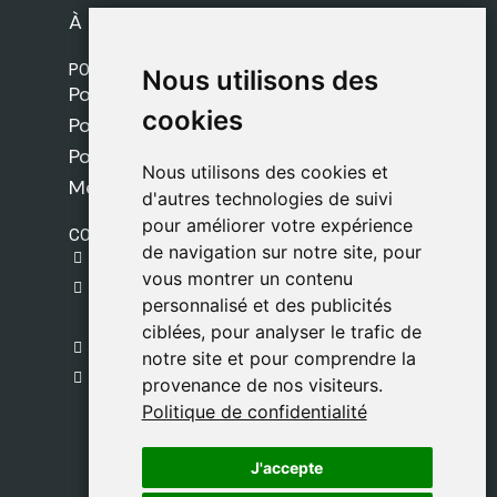
À propos de nous
POLITIQUES
Nous utilisons des
Nous utilisons des
Politique de livraison
cookies
cookies
Politique de cookies
Politique de confidentialité
Nous utilisons des cookies et
Nous utilisons des cookies et
Mentions légales
d'autres technologies de suivi
d'autres technologies de suivi
pour améliorer votre expérience
pour améliorer votre expérience
CONTACT
de navigation sur notre site, pour
de navigation sur notre site, pour
gestion@safeliz.com
vous montrer un contenu
vous montrer un contenu
C. del Pradillo, 6, 28770 Colmenar Viejo,
personnalisé et des publicités
personnalisé et des publicités
Madrid
ciblées, pour analyser le trafic de
ciblées, pour analyser le trafic de
+34 918 459 877
notre site et pour comprendre la
notre site et pour comprendre la
Lundi au Vendredi
provenance de nos visiteurs.
provenance de nos visiteurs.
09:00 - 13:00
Politique de confidentialité
Politique de confidentialité
J'accepte
J'accepte