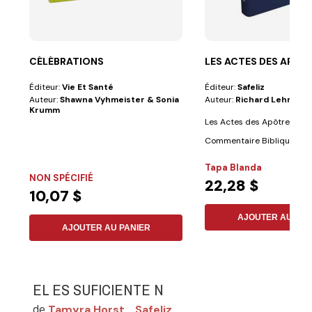
CÉLÉBRATIONS
LES ACTES DES APOT
Éditeur:
Vie Et Santé
Éditeur:
Safeliz
Auteur:
Shawna Vyhmeister & Sonia
Auteur:
Richard Lehmann
Krumm
Les Actes des Apôtres –
Commentaire Biblique (Ri
Lehmann)...
Tapa Blanda
NON SPÉCIFIÉ
22,28 $
10,07 $
AJOUTER AU PAN
AJOUTER AU PANIER
EL ES SUFICIENTE N
Tamyra Horst
Safeliz
de
,