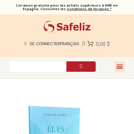
Livraison gratuite
pour les achats supérieurs à 99€ en
Espagne. Consultez les
conditions de livraison.*
BIBLES SAFELIZ
BIBLES
LIVRES
0,00 $
SE CONNECTER
FRANÇAIS
CADEAUX
JEUX
À PROPOS DE NOUS