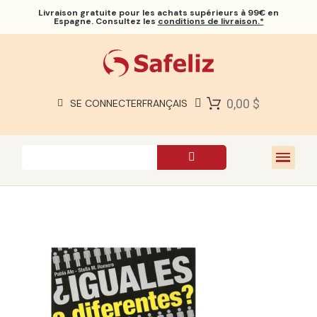
Livraison gratuite
pour les achats supérieurs à 99€ en
Espagne. Consultez les
conditions de livraison.*
BIBLES SAFELIZ
BIBLES
LIVRES
0,00 $
SE CONNECTER
FRANÇAIS
CADEAUX
JEUX
À PROPOS DE NOUS