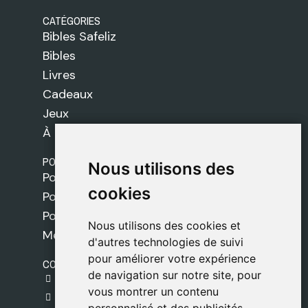
CATÉGORIES
Bibles Safeliz
Bibles
Livres
Cadeaux
Jeux
À propos de nous
POLITIQUES
Nous utilisons des
Nous utilisons des
Politique de livraison
cookies
cookies
Politique de cookies
Politique de confidentialité
Nous utilisons des cookies et
Nous utilisons des cookies et
Mentions légales
d'autres technologies de suivi
d'autres technologies de suivi
pour améliorer votre expérience
pour améliorer votre expérience
CONTACT
de navigation sur notre site, pour
de navigation sur notre site, pour
gestion@safeliz.com
vous montrer un contenu
vous montrer un contenu
C. del Pradillo, 6, 28770 Colmenar Viejo,