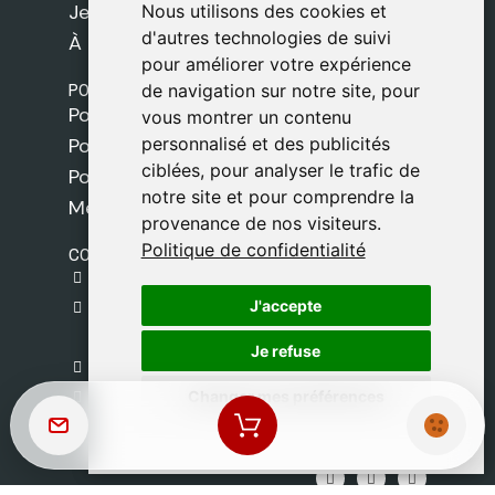
Jeux
Nous utilisons des cookies et
Nous utilisons des cookies et
d'autres technologies de suivi
d'autres technologies de suivi
À propos de nous
pour améliorer votre expérience
pour améliorer votre expérience
POLITIQUES
de navigation sur notre site, pour
de navigation sur notre site, pour
Politique de livraison
vous montrer un contenu
vous montrer un contenu
personnalisé et des publicités
personnalisé et des publicités
Politique de cookies
ciblées, pour analyser le trafic de
ciblées, pour analyser le trafic de
Politique de confidentialité
notre site et pour comprendre la
notre site et pour comprendre la
Mentions légales
provenance de nos visiteurs.
provenance de nos visiteurs.
Politique de confidentialité
Politique de confidentialité
CONTACT
gestion@safeliz.com
J'accepte
J'accepte
C. del Pradillo, 6, 28770 Colmenar Viejo,
Madrid
Je refuse
Je refuse
+34 918 459 877
Changer mes préférences
Changer mes préférences
Lundi au Vendredi
09:00 - 13:00