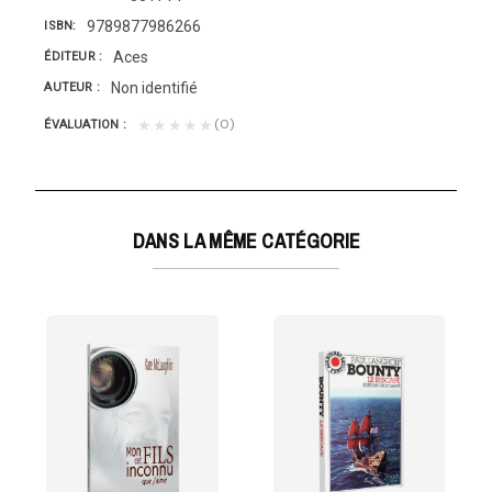
9789877986266
ISBN
Aces
ÉDITEUR
Non identifié
AUTEUR
(0)
★★★★★
ÉVALUATION
DANS LA MÊME CATÉGORIE
de laisser de...
ure : un navire de sa Majesté le roi d'Angleterre à...