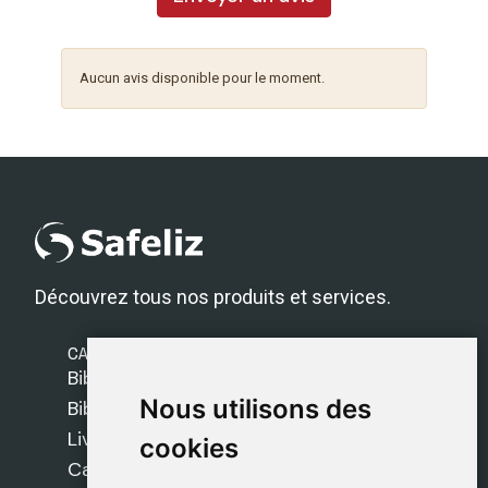
Aucun avis disponible pour le moment.
Découvrez tous nos produits et services.
CATÉGORIES
Bibles Safeliz
Nous utilisons des
Nous utilisons des
Bibles
Livres
cookies
cookies
Cadeaux