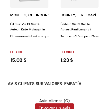
MON FILS, CET INCONNU QUE J'AIME
BOUNTY, LE RESCAPÉ
Éditeur:
Vie Et Santé
Éditeur:
Vie Et Santé
Auteur:
Kate Mclaughlin
Auteur:
Paul Langholf
L'homosexualité est une question que certains trouvent plus facile de lai
Tout ce qu'il faut pour l'Aventure : u
FLEXIBLE
FLEXIBLE
15,02 $
1,23 $
AVIS CLIENTS SUR VALORES: EMPATÍA
Avis clients (0)
Envoyer un avis