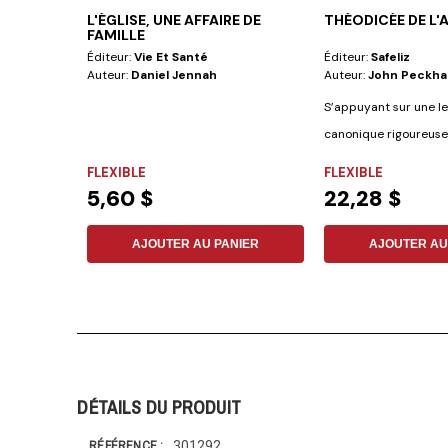
L'ÉGLISE, UNE AFFAIRE DE
THÉODICÉE DE L
FAMILLE
Éditeur:
Vie Et Santé
Éditeur:
Safeliz
Auteur:
Daniel Jennah
Auteur:
John Peckh
S’appuyant sur une l
canonique rigoureuse 
cet ouvrage propose..
FLEXIBLE
FLEXIBLE
5,60 $
22,28 $
AJOUTER AU PANIER
AJOUTER AU
DÉTAILS DU PRODUIT
301292
RÉFÉRENCE