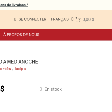
ons de livraison.*
SE CONNECTER
FRANÇAIS
0,00 $
À PROPOS DE NOUS
O A MEDIANOCHE
Cortés
Iadpa
,
 $
En stock