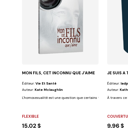
MON FILS, CET INCONNU QUE J'AIME
JE SUIS A 
Éditeur:
Vie Et Santé
Éditeur:
Iadp
Auteur:
Kate Mclaughlin
Auteur:
Kath
L'homosexualité est une question que certains trouvent plus facile 
À travers ce 
FLEXIBLE
COUVERTUR
15,02 $
9,96 $