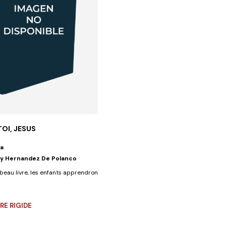
TOI, JESUS
a
y Hernandez De Polanco
de laisser de...
beau livre, les enfants apprendront pourquoi leur corps est untemple,...
E RIGIDE