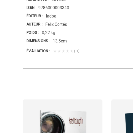
9786000003340
ISBN
Iadpa
ÉDITEUR
Felix Cortés
AUTEUR
0,22 kg
POIDS
13,5cm
DIMENSIONS
(0)
★★★★★
ÉVALUATION