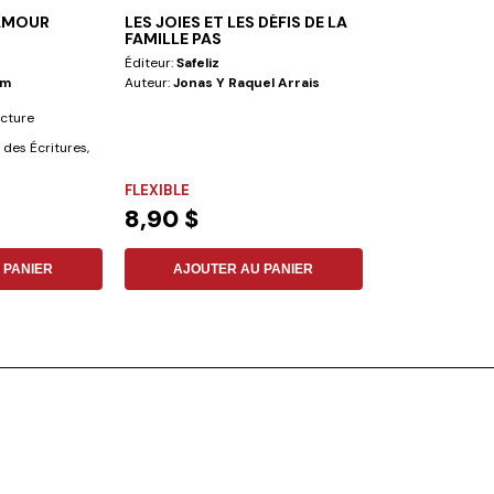
'AMOUR
LES JOIES ET LES DÉFIS DE LA
AVEC JÈSUS 
FAMILLE PAS
Éditeur:
Safeliz
Éditeur:
Safeliz
am
Auteur:
Jonas Y Raquel Arrais
Auteur:
Roberto
ecture
« Avec Jésus aujo
des Écritures,
recueil de médit
.
votre...
FLEXIBLE
COUVERTURE R
8,90 $
24,50 $
 PANIER
AJOUTER AU PANIER
AJOUTER